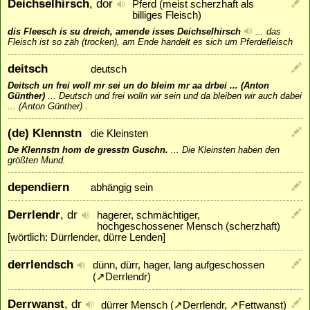
Deichselhirsch
, dor
Pferd (meist scherzhaft als
billiges Fleisch)
dis Fleesch is su dreich, amende isses Deichselhirsch
...
das
Fleisch ist so zäh (trocken), am Ende handelt es sich um Pferdefleisch
deitsch
deutsch
Deitsch un frei woll mr sei un do bleim mr aa drbei ... (Anton
Günther)
...
Deutsch und frei wolln wir sein und da bleiben wir auch dabei
... (Anton Günther) .
(de) Klennstn
die Kleinsten
De Klennstn hom de gresstn Guschn.
...
Die Kleinsten haben den
größten Mund.
dependiern
abhängig sein
Derrlendr
, dr
hagerer, schmächtiger,
hochgeschossener Mensch (scherzhaft)
[wörtlich: Dürrlender, dürre Lenden]
derrlendsch
dünn, dürr, hager, lang aufgeschossen
(
↗
Derrlendr
)
Derrwanst
, dr
dürrer Mensch (
↗
Derrlendr
,
↗
Fettwanst
)