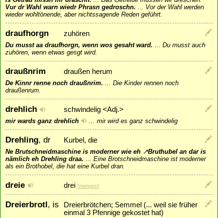
Vur dr Wahl warn wiedr Phrasn gedroschn.
...
Vor der Wahl werden
wieder wohltönende, aber nichtssagende Reden geführt.
draufhorgn
zuhören
Du musst aa draufhorgn, wenn wos gesaht ward.
...
Du musst auch
zuhören, wenn etwas gesgt wird.
draußnrim
draußen herum
De Kinnr renne noch draußnrim.
...
Die Kinder rennen noch
draußenrum.
drehlich
schwindelig <Adj.>
mir wards ganz drehlich
...
mir wird es ganz schwindelig
Drehling
, dr
Kurbel, die
Ne Brutschneidmaschine is moderner wie eh
↗
Bruthubel
an dar is
nämlich eh Drehling draa.
...
Eine Brotschneidmaschine ist moderner
als ein Brothobel, die hat eine Kurbel dran.
dreie
drei
[
mengen
]
Dreierbrotl
, is
Dreierbrötchen; Semmel (... weil sie früher
einmal 3 Pfennige gekostet hat)