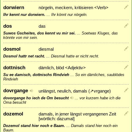
dorwiern
nörgeln, meckern, kritisieren <Verb>
Ihr kennt nur dorwiern.
...
Ihr könnt nur nörgeln.
dos
das
Suwos Gscheites, dos kennt vu mir sei.
...
Soetwas Kluges, das
könnte von mir sein.
dosmol
diesmal
Dosmol hattr net racht.
...
Diesmal hatte er nicht recht.
dottnisch
dämlich, blöd <Adjektiv>
Su ee damisch, dottnischs Rindvieh
...
So ein dämliches, saublödes
Rindvieh
dovrgange
unlängst, neulich, damals (
↗
vrgange
)
dovorgange ho iech de Om besucht
...
vor kurzem habe ich die
Oma besucht
dozemol
damals, in jener längst vergangenen Zeit
[wörtlich: dazumal]
Dozemol stand hier noch e Baam.
...
Damals stand hier noch ein
Baum.