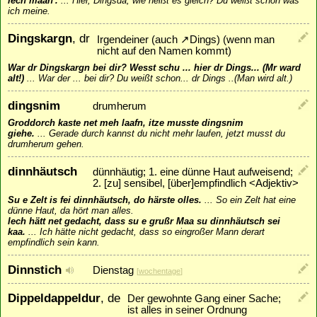
iech mään'.
...
Hier, Dingsda, wie heißt es gleich? Du weißt schon was
ich meine.
Dingskargn
, dr
Irgendeiner (auch
↗
Dings
) (wenn man
nicht auf den Namen kommt)
War dr Dingskargn bei dir? Wesst schu ... hier dr Dings... (Mr ward
alt!)
...
War der ... bei dir? Du weißt schon... dr Dings ..(Man wird alt.)
dingsnim
drumherum
Groddorch kaste net meh laafn, itze musste dingsnim
giehe.
...
Gerade durch kannst du nicht mehr laufen, jetzt musst du
drumherum gehen.
dinnhäutsch
dünnhäutig; 1. eine dünne Haut aufweisend;
2. [zu] sensibel, [über]empfindlich <Adjektiv>
Su e Zelt is fei dinnhäutsch, do härste olles.
...
So ein Zelt hat eine
dünne Haut, da hört man alles.
Iech hätt net gedacht, dass su e grußr Maa su dinnhäutsch sei
kaa.
...
Ich hätte nicht gedacht, dass so eingroßer Mann derart
empfindlich sein kann.
Dinnstich
Dienstag
[
wochentage
]
Dippeldappeldur
, de
Der gewohnte Gang einer Sache;
ist alles in seiner Ordnung