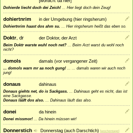
[wörtlich: da hier]
Dohierde liecht doch dei Zeich!
...
Hier liegt doch dein Zeug!
dohiertnrim
in der Umgebung (hier ringsherum)
Dohiertnrim haast dos ahm su.
...
Hier ringsherum heißt das eben so.
Doktr
, dr
der Doktor, der Arzt
Beim Doktr warste wuhl noch net?
...
Beim Arzt warst du wohl noch
nicht?
domols
damals (vor vergangener Zeit)
... domols warn mr aa noch gung!
...
... damals waren wir auch noch
jung!
donaus
dahinaus
Donaus giehts net, do is Sackgass.
...
Dahinaus geht es nicht, das ist
eine Sackgasse.
Donaus lääft dos also.
...
Dahinaus läuft das also.
donei
da hinein
Donei missmor!
...
Da hinein müssen wir!
Donnerstich
Donnerstag (auch Darschtich)
[
wochentage
]