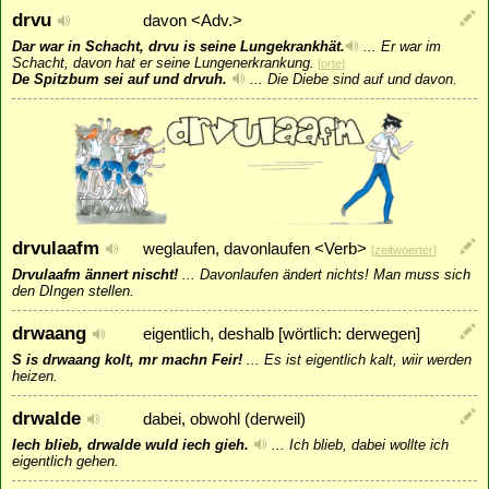
drvu
davon <Adv.>
Dar war in Schacht, drvu is seine Lungekrankhät.
...
Er war im
Schacht, davon hat er seine Lungenerkrankung.
[
orte
]
De Spitzbum sei auf und drvuh.
...
Die Diebe sind auf und davon.
drvulaafm
weglaufen, davonlaufen <Verb>
[
zeitwoerter
]
Drvulaafm ännert nischt!
...
Davonlaufen ändert nichts! Man muss sich
den DIngen stellen.
drwaang
eigentlich, deshalb [wörtlich: derwegen]
S is drwaang kolt, mr machn Feir!
...
Es ist eigentlich kalt, wiir werden
heizen.
drwalde
dabei, obwohl (derweil)
Iech blieb, drwalde wuld iech gieh.
...
Ich blieb, dabei wollte ich
eigentlich gehen.