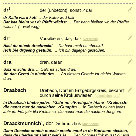
dr
1
der (unbetont); sonst
↗
dar
dr Kaffe ward kolt
...
der Kaffe wird kalt
Dar kaa bleim wu dr Pfaffr wächst.
...
Der kann bleiben wo der Pfeffer
wächst. (...weit weg)
dr
2
Vorsilbe er-, da-, dar-
[
vorsilben
]
Hast du miech drschreckt!
...
Du hast mich erschreckt!
Iech bie drgeeng gestußn.
...
Ich bin dagegen gestoßen.
dra
dran, daran
Salz is schu dra.
...
Salz ist schon dran.
An dan Gered is nischt dra.
...
An diesem Gerede ist nichts Wahres
dran.
Draabach
Drebach, Dorf im Erzgebirgskreis, bekannt
durch seine Krokuswiesen.
[
gemeinden
,
orte
]
In Draabach bliehe jedes
↗
Gahr
im
↗
Friehgahr
lilane
↗
Krokussln
die nennt mer de nackichen
↗
Gumpfrn
...
In Drebach blühen jedes
Jahr im Frühjahr lila Krokusse, die nennt man die nackten Jungfern.
Draackmunnich
, dor
1
Schmutzfink
[
aussehen
]
Dann Draackmunnich musste erscht emol in de Bodwann stecken,
dass de überhaupt siehst war's is.
...
Den Schmutzfink musst du erst