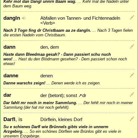
Kehr mol dan Dangl unnrn Baam wag.
...
Kehr mal die Nadeln unter
dem Baum weg.
dangln
Abfallen von Tannen- und Fichtennadeln
<Verb>
Nach 3 Togn fing dr Christbaam aa ze dangln.
...
Nach 3 Tagen fielen
die ersten Nadeln vom Christbaum.
dann
den, dem
Haste dann Bleedmaa gesah? - Dann passiert schu nuch
wos!
...
Hast du den Blödmann gesehen? - Dem passiert schon noch
etwas!
danne
denen
Danne warschs zeign!
...
Denen werde ich es zeigen.
dar
der (betont); sonst
↗
dr
Dar fahlt mr noch in meinr Sammlung.
...
Der fehlt mir noch in meiner
Sammlung (der hat mir noch gefehlt).
Darfl
, is
Dörflein, kleines Dorf
Su e schienes Darfl wie Brünnels gibts viele in unnerm
Arzgebirg.
...
So ein schönes Dörflein wie Brünlos gibt es viele in
unserem Erzgebirge.