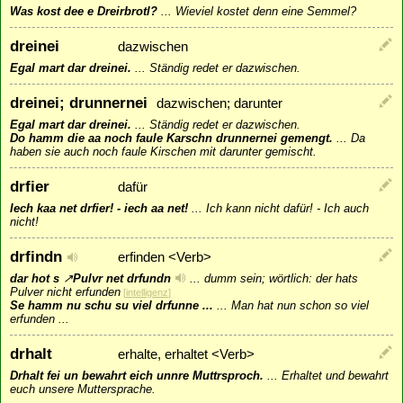
Was kost dee e Dreirbrotl?
...
Wieviel kostet denn eine Semmel?
dreinei
dazwischen
Egal mart dar dreinei.
...
Ständig redet er dazwischen.
dreinei; drunnernei
dazwischen; darunter
Egal mart dar dreinei.
...
Ständig redet er dazwischen.
Do hamm die aa noch faule Karschn drunnernei gemengt.
...
Da
haben sie auch noch faule Kirschen mit darunter gemischt.
drfier
dafür
Iech kaa net drfier! - iech aa net!
...
Ich kann nicht dafür! - Ich auch
nicht!
drfindn
erfinden <Verb>
dar hot s
↗
Pulvr
net drfundn
...
dumm sein; wörtlich: der hats
Pulver nicht erfunden
[
intelligenz
]
Se hamm nu schu su viel drfunne ...
...
Man hat nun schon so viel
erfunden ...
drhalt
erhalte, erhaltet <Verb>
Drhalt fei un bewahrt eich unnre Muttrsproch.
...
Erhaltet und bewahrt
euch unsere Muttersprache.