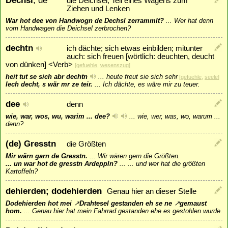
die Deichsel; Teil eines Wagens zum
Ziehen und Lenken
War hot dee von Handwogn de Dechsl zerrammlt?
...
Wer hat denn
vom Handwagen die Deichsel zerbrochen?
dechtn
ich dächte; sich etwas einbilden; mitunter
auch: sich freuen [wörtlich: deuchten, deucht
von dünken] <Verb>
[
gefuehle
,
wesenszug
]
heit tut se sich abr dechtn
...
heute freut sie sich sehr
[
gefuehle
,
seele
]
Iech decht, s wär mr ze teir.
...
Ich dächte, es wäre mir zu teuer.
dee
denn
wie, war, wos, wu, warim ... dee?
...
wie, wer, was, wo, warum ...
denn?
(de) Gresstn
die Größten
Mir wärn garn de Gresstn.
...
Wir wären gern die Größten.
... un war hot de gresstn Ardeppln?
...
... und wer hat die größten
Kartoffeln?
dehierden; dodehierden
Genau hier an dieser Stelle
Dodehierden hot mei
↗
Drahtesel
gestanden eh se ne
↗
gemaust
hom.
...
Genau hier hat mein Fahrrad gestanden ehe es gestohlen wurde.