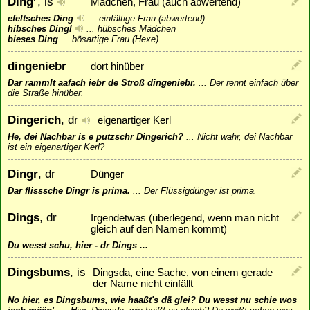
Ding
, is
Mädchen, Frau (auch abwertend)
efeltsches Ding
...
einfältige Frau (abwertend)
hibsches Dingl
...
hübsches Mädchen
bieses Ding
...
bösartige Frau (Hexe)
dingeniebr
dort hinüber
Dar rammlt aafach iebr de Stroß dingeniebr.
...
Der rennt einfach über
die Straße hinüber.
Dingerich
, dr
eigenartiger Kerl
He, dei Nachbar is e putzschr Dingerich?
...
Nicht wahr, dei Nachbar
ist ein eigenartiger Kerl?
Dingr
, dr
Dünger
Dar flisssche Dingr is prima.
...
Der Flüssigdünger ist prima.
Dings
, dr
Irgendetwas (überlegend, wenn man nicht
gleich auf den Namen kommt)
Du wesst schu, hier - dr Dings ...
Dingsbums
, is
Dingsda, eine Sache, von einem gerade
der Name nicht einfällt
No hier, es Dingsbums, wie haaßt's dä glei? Du wesst nu schie wos