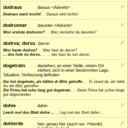
dodraus
daraus <Adverb>
Dodraus ward nischt!
...
Daraus wird nichts!
dodrunner
darunter <Adverb>
Wos vrstiste dodrunnr?
...
Was verstehst du darunter?
dodrva; dorvu
davon
Wos haste dodrva?
...
Was hast du davon?
... dos hste nu dorvu.
...
... das hast du nun davon.
dogetratn
dastehen; an einer Stelle, einem Ort
stehen; sich in einer bestimmten Lage,
Situation, Verfassung befinden
Dar hot dogetratn, als hättne dr Blitz getroffn.
...
Er stand da, als hätte
ihn der Blitz getroffen.
Die Firma hat schu lang gut dogetratn.
...
Diese Firma hat schon lange
gut dagestanden.
dohie
dahin
Leech mol dos Btatt dohie ...
...
Leg mal das Brett dahin ...
dohierde
hier, genau hier (auch nur
↗
hierde
)