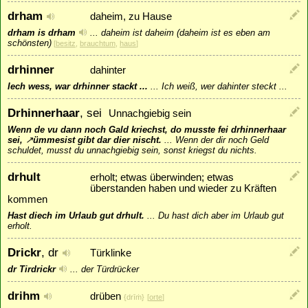
drham
daheim, zu Hause
drham is drham
...
daheim ist daheim (daheim ist es eben am
schönsten)
[
besitz
,
brauchtum
,
haus
]
drhinner
dahinter
Iech wess, war drhinner stackt ...
...
Ich weiß, wer dahinter steckt ...
Drhinnerhaar
, sei
Unnachgiebig sein
Wenn de vu dann noch Gald kriechst, do musste fei drhinnerhaar
sei,
↗
ümmesist
gibt dar dier nischt.
...
Wenn der dir noch Geld
schuldet, musst du unnachgiebig sein, sonst kriegst du nichts.
drhult
erholt; etwas überwinden; etwas
überstanden haben und wieder zu Kräften
kommen
Hast diech im Urlaub gut drhult.
...
Du hast dich aber im Urlaub gut
erholt.
Drickr
, dr
Türklinke
dr Tirdrickr
...
der Türdrücker
drihm
drüben
{drīṁ}
[
orte
]