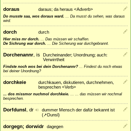
doraus
daraus; da heraus <Adverb>
Do musste saa, wos doraus ward.
...
Da musst du sehen, was daraus
wird.
dorch
durch
Hier miss mr dorch.
...
Das müssen wir schaffen.
De Sichrung war dorch.
...
Die Sicherung war durchgebrannt.
Dorchenannr
, is
Durcheinander; Unordnung; auch:
Verwirrtheit
Findste noch wos bei dein Dorchenannr?
...
Findest du noch etwas
bei deiner Unordnung?
dorchkeie
durchkauen, diskutieren, durchnehmen,
besprechen <Verb>
... dos missmor nuchmol dorchkeie.
...
... das müssen wir nochmal
besprechen.
Dorfdunsl
, dr
dummer Mensch der dafür bekannt ist
(
↗
Dunsl
)
dorgegn; dorwidr
dagegen