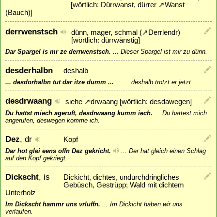
[wörtlich: Dürrwanst, dürrer
↗
Wanst
(Bauch)]
derrwenstsch
dünn, mager, schmal (
↗
Derrlendr
)
[wörtlich: dürrwänstig]
Dar Spargel is mr ze derrwenstsch.
...
Dieser Spargel ist mir zu dünn.
desderhalbn
deshalb
... desdorhalbn tut dar itze dumm ...
...
... deshalb trotzt er jetzt ...
desdrwaang
siehe
↗
drwaang
[wörtlich: desdawegen]
Du hattst miech ageruft, desdrwaang kumm iech.
...
Du hattest mich
angerufen, deswegen komme ich.
Dez
, dr
Kopf
Dar hot glei eens offn Dez gekricht.
...
Der hat gleich einen Schlag
auf den Kopf gekriegt.
Dickscht
, is
Dickicht, dichtes, undurchdringliches
Gebüsch, Gestrüpp; Wald mit dichtem
Unterholz
Im Dickscht hammr uns vrluffn.
...
Im Dickicht haben wir uns
verlaufen.