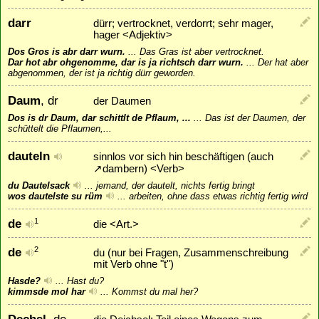
darr
dürr; vertrocknet, verdorrt; sehr mager,
hager <Adjektiv>
Dos Gros is abr darr wurn.
...
Das Gras ist aber vertrocknet.
Dar hot abr ohgenomme, dar is ja richtsch darr wurn.
...
Der hat aber
abgenommen, der ist ja richtig dürr geworden.
Daum
, dr
der Daumen
Dos is dr Daum, dar schittlt de Pflaum, ...
...
Das ist der Daumen, der
schüttelt die Pflaumen,...
dauteln
sinnlos vor sich hin beschäftigen (auch
↗
dambern
) <Verb>
du Dautelsack
...
jemand, der dautelt, nichts fertig bringt
wos dautelste su rüm
...
arbeiten, ohne dass etwas richtig fertig wird
de
1
die <Art.>
de
2
du (nur bei Fragen, Zusammenschreibung
mit Verb ohne "t")
Hasde?
...
Hast du?
kimmsde mol har
...
Kommst du mal her?
Dechsl
, de