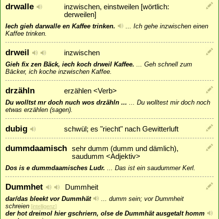
drwalle
inzwischen, einstweilen [wörtlich:
derweilen]
Iech gieh darwalle en Kaffee trinken.
...
Ich gehe inzwischen einen
Kaffee trinken.
drweil
inzwischen
Gieh fix zen Bäck, iech koch drweil Kaffee.
...
Geh schnell zum
Bäcker, ich koche inzwischen Kaffee.
drzähln
erzählen <Verb>
Du wolltst mr doch nuch wos drzähln ...
...
Du wolltest mir doch noch
etwas erzählen (sagen).
dubig
schwül; es "riecht" nach Gewitterluft
dummdaamisch
sehr dumm (dumm und dämlich),
saudumm <Adjektiv>
Dos is e dummdaamisches Ludr.
...
Das ist ein saudummer Kerl.
Dummhet
Dummheit
dar/das bleekt vor Dummhät
...
dumm sein; vor Dummheit
schreien
[
intelligenz
]
der hot dreimol hier gschriern, olse de Dummhät ausgetalt homm