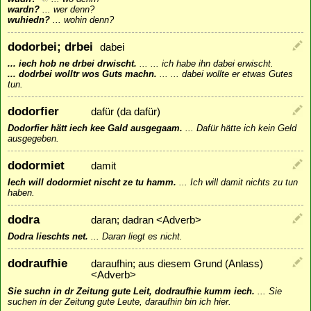
wardn?
...
wer denn?
wuhiedn?
...
wohin denn?
dodorbei; drbei
dabei
... iech hob ne drbei drwischt.
...
... ich habe ihn dabei erwischt.
... dodrbei wolltr wos Guts machn.
...
... dabei wollte er etwas Gutes
tun.
dodorfier
dafür (da dafür)
Dodorfier hätt iech kee Gald ausgegaam.
...
Dafür hätte ich kein Geld
ausgegeben.
dodormiet
damit
Iech will dodormiet nischt ze tu hamm.
...
Ich will damit nichts zu tun
haben.
dodra
daran; dadran <Adverb>
Dodra lieschts net.
...
Daran liegt es nicht.
dodraufhie
daraufhin; aus diesem Grund (Anlass)
<Adverb>
Sie suchn in dr Zeitung gute Leit, dodraufhie kumm iech.
...
Sie
suchen in der Zeitung gute Leute, daraufhin bin ich hier.