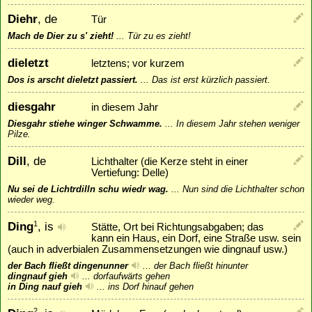
Diehr
, de
Tür
Mach de Dier zu s' zieht!
...
Tür zu es zieht!
dieletzt
letztens; vor kurzem
Dos is arscht dieletzt passiert.
...
Das ist erst kürzlich passiert.
diesgahr
in diesem Jahr
Diesgahr stiehe winger Schwamme.
...
In diesem Jahr stehen weniger
Pilze.
Dill
, de
Lichthalter (die Kerze steht in einer
Vertiefung: Delle)
Nu sei de Lichtrdilln schu wiedr wag.
...
Nun sind die Lichthalter schon
wieder weg.
Ding
, is
1
Stätte, Ort bei Richtungsabgaben; das
kann ein Haus, ein Dorf, eine Straße usw. sein
(auch in adverbialen Zusammensetzungen wie dingnauf usw.)
der Bach fließt dingenunner
...
der Bach fließt hinunter
dingnauf gieh
...
dorfaufwärts gehen
in Ding nauf gieh
...
ins Dorf hinauf gehen
2