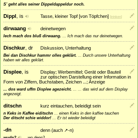
S' geht alles seiner Dippeldappeldur noch.
Dippl
, is
Tasse, kleiner Topf [von Töpfchen]
[
trinken
]
dirwaang
deinetwegen
Iech mach dos bluß dirwaang.
...
Ich mach das nur deinetwegen.
Dischkur
, dr
Diskussion, Unterhaltung
Bei dan Dischkur hammr olles geklärt.
...
Durch unsere Unterhaltung
haben wir alles geklärt.
Displee
, is
Display; Werbemittel; Gerät oder Bauteil
zur optischen Darstellung einer Information in
Form von Ziffern, Buchstaben, Zeichen ...; Anzeige
... dos ward uffm Displee agezeicht.
...
... das wird auf dem Display
angezeigt.
ditschn
kurz eintauchen, beleidigt sein
n Keks in Kaffee eiditschn
...
einen Keks in den kaffee tauchen
Der ditscht schie widdor!
...
Er ist wieder beleidigt
-dn
denn (auch
↗
-n
)
wudn?
...
wo denn?