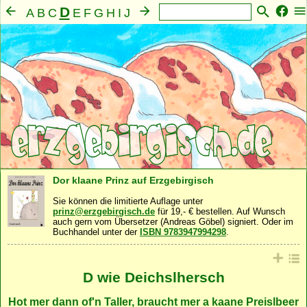
D
A
B
C
E
F
G
H
I
J
K
L
M
N
O
P
Q
R
S
T
U
V
W
X
Y
Z
Mensch
Seele
Geist
Familie
Gemeinschaft
·
·
·
·
·
Nahrung
Natur
Sonstiges
·
·
Dor klaane Prinz auf Erzgebirgisch
Sie können die limitierte Auflage unter
prinz@erzgebirgisch.de
für 19,- € bestellen. Auf Wunsch
auch gern vom Übersetzer (Andreas Göbel) signiert. Oder im
Buchhandel unter der
ISBN 9783947994298
.
D wie Deichslhersch
Hot mer dann of'n Taller, braucht mer a kaane Preislbeer