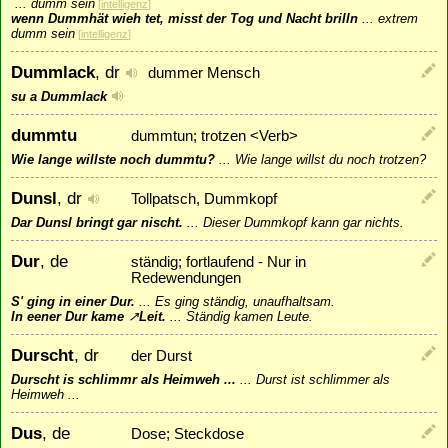
...
dumm sein
[
intelligenz
]
wenn Dummhät wieh tet, misst der Tog und Nacht brilln
...
extrem
dumm sein
[
intelligenz
]
Dummlack
, dr
dummer Mensch
su a Dummlack
dummtu
dummtun; trotzen <Verb>
Wie lange willste noch dummtu?
...
Wie lange willst du noch trotzen?
Dunsl
, dr
Tollpatsch, Dummkopf
Dar Dunsl bringt gar nischt.
...
Dieser Dummkopf kann gar nichts.
Dur
, de
ständig; fortlaufend - Nur in
Redewendungen
S' ging in einer Dur.
...
Es ging ständig, unaufhaltsam.
In eener Dur kame
↗
Leit
.
...
Ständig kamen Leute.
Durscht
, dr
der Durst
Durscht is schlimmr als Heimweh ...
...
Durst ist schlimmer als
Heimweh ...
Dus
, de
Dose; Steckdose