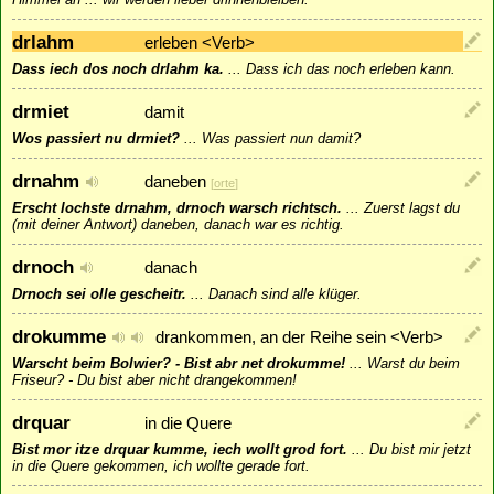
drlahm
erleben <Verb>
Dass iech dos noch drlahm ka.
...
Dass ich das noch erleben kann.
drmiet
damit
Wos passiert nu drmiet?
...
Was passiert nun damit?
drnahm
daneben
[
orte
]
Erscht lochste drnahm, drnoch warsch richtsch.
...
Zuerst lagst du
(mit deiner Antwort) daneben, danach war es richtig.
drnoch
danach
Drnoch sei olle gescheitr.
...
Danach sind alle klüger.
drokumme
drankommen, an der Reihe sein <Verb>
Warscht beim Bolwier? - Bist abr net drokumme!
...
Warst du beim
Friseur? - Du bist aber nicht drangekommen!
drquar
in die Quere
Bist mor itze drquar kumme, iech wollt grod fort.
...
Du bist mir jetzt
in die Quere gekommen, ich wollte gerade fort.