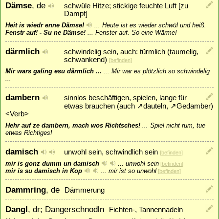
Dämse
, de
schwüle Hitze; stickige feuchte Luft [zu
Dampf]
Heit is wiedr enne Dämse!
...
Heute ist es wieder schwül und heiß.
Fenstr auf! - Su ne Dämse!
...
Fenster auf. So eine Wärme!
därmlich
schwindelig sein, auch: türmlich (taumelig,
schwankend)
[
befinden
]
Mir wars galing esu därmlich ...
...
Mir war es plötzlich so schwindelig
...
dambern
sinnlos beschäftigen, spielen, lange für
etwas brauchen (auch
↗
dauteln
,
↗
Gedamber
)
<Verb>
Hehr auf ze dambern, mach wos Richtsches!
...
Spiel nicht rum, tue
etwas Richtiges!
damisch
unwohl sein, schwindlich sein
[
befinden
]
mir is gonz dumm un damisch
...
unwohl sein
[
befinden
]
mir is su damisch in Kop
...
mir ist so unwohl
[
befinden
]
Dammring
, de
Dämmerung
Dangl
, dr; Dangerschnodln
Fichten-, Tannennadeln