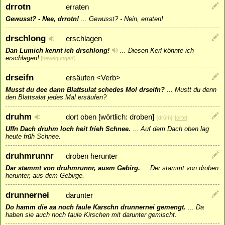
drrotn
erraten
Gewusst? - Nee, drrotn!
...
Gewusst? - Nein, erraten!
drschlong
erschlagen
Dan Lumich kennt ich drschlong!
...
Diesen Kerl könnte ich
erschlagen!
[
bewegungen
]
drseifn
ersäufen <Verb>
Musst du dee dann Blattsulat schedes Mol drseifn?
...
Mustt du denn
den Blattsalat jedes Mal ersäufen?
druhm
dort oben [wörtlich: droben]
{drūṁ}
[
orte
]
Uffn Dach druhm loch heit frieh Schnee.
...
Auf dem Dach oben lag
heute früh Schnee.
druhmrunnr
droben herunter
Dar stammt von druhmrunnr, ausm Gebirg.
...
Der stammt von droben
herunter, aus dem Gebirge.
drunnernei
darunter
Do hamm die aa noch faule Karschn drunnernei gemengt.
...
Da
haben sie auch noch faule Kirschen mit darunter gemischt.