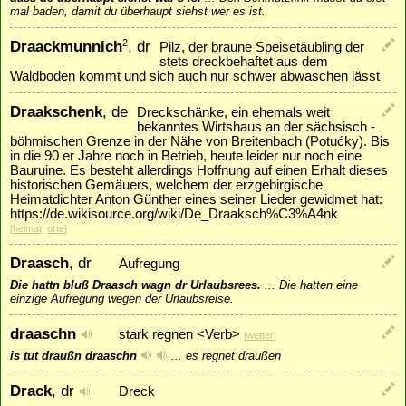
mal baden, damit du überhaupt siehst wer es ist.
Draackmunnich
, dr
2
Pilz, der braune Speisetäubling der
stets dreckbehaftet aus dem
Waldboden kommt und sich auch nur schwer abwaschen lässt
Draakschenk
, de
Dreckschänke, ein ehemals weit
bekanntes Wirtshaus an der sächsisch -
böhmischen Grenze in der Nähe von Breitenbach (Potućky). Bis
in die 90 er Jahre noch in Betrieb, heute leider nur noch eine
Bauruine. Es besteht allerdings Hoffnung auf einen Erhalt dieses
historischen Gemäuers, welchem der erzgebirgische
Heimatdichter Anton Günther eines seiner Lieder gewidmet hat:
https://de.wikisource.org/wiki/De_Draaksch%C3%A4nk
[
heimat
,
orte
]
Draasch
, dr
Aufregung
Die hattn bluß Draasch wagn dr Urlaubsrees.
...
Die hatten eine
einzige Aufregung wegen der Urlaubsreise.
draaschn
stark regnen <Verb>
[
wetter
]
is tut draußn draaschn
...
es regnet draußen
Drack
, dr
Dreck