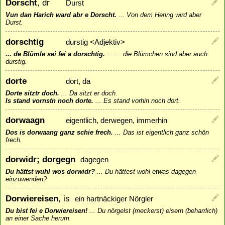
Dorscht
, dr
Durst
Vun dan Harich ward abr e Dorscht.
...
Von dem Hering wird aber
Durst.
dorschtig
durstig <Adjektiv>
... de Blümle sei fei a dorschtig.
...
... die Blümchen sind aber auch
durstig.
dorte
dort, da
Dorte sitztr doch.
...
Da sitzt er doch.
Is stand vornstn noch dorte.
...
Es stand vorhin noch dort.
dorwaagn
eigentlich, derwegen, immerhin
Dos is dorwaang ganz schie frech.
...
Das ist eigentlich ganz schön
frech.
dorwidr; dorgegn
dagegen
Du hättst wuhl wos dorwidr?
...
Du hättest wohl etwas dagegen
einzuwenden?
Dorwiereisen
, is
ein hartnäckiger Nörgler
Du bist fei e Dorwiereisen!
...
Du nörgelst (meckerst) eisern (beharrlich)
an einer Sache herum.