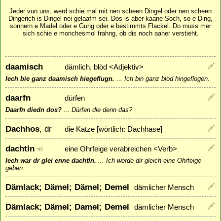
Jeder vun uns, werd schie mal mit nen scheen Dingel oder nen scheen
Dingerich is Dingel nei gelaafm sei. Dos is aber kaane Soch, so e Ding,
sonnern e Madel oder e Gung oder e bestimmts Flackel. Do muss mer
sich schie e monchesmol frahng, ob dis noch aaner verstieht.
daamisch
dämlich, blöd <Adjektiv>
Iech bie ganz daamisch hiegeflugn.
...
Ich bin ganz blöd hingeflogen.
daarfn
dürfen
Daarfn diedn dos?
...
Dürfen die denn das?
Dachhos
, dr
die Katze [wörtlich: Dachhase]
dachtln
eine Ohrfeige verabreichen <Verb>
Iech war dr glei enne dachtln.
...
Ich werde dir gleich eine Ohrfeige
geben.
Dämlack; Dämel; Dämel; Demel
dämlicher Mensch
Dämlack; Dämel; Damel; Demel
dämlicher Mensch