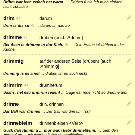
Drihm war iech eefach net warm.
...
Drüben fühle ich mich einfach
nicht zuhause.
drim
darum
drim is dis su
...
darum ist das so
drimme
drüben (auch
↗
drihm
)
Dei Assn is drimme in dor Kich.
...
Dein Essen ist drüben in der
Küche.
drimmig
auf der anderen Seite (drüben) [auch
↗
himmig
]
drimmig is es a net
...
drüben ist es auch nicht
drimrim
drumherum
Saahs, net esu drimrim reden!
...
Sage es, rede nicht so drumherum!
drinne
drin, drinnen
Dar Ball war drinne!
...
Der Ball war drin (im Tor)!
drinnebleim
drinnenbleiben <Verb>
Guck dan Himml a ... mor warn liebr drinnebleim.
...
Sieh den
Himmel an ... wir werden lieber drinnenbleiben.