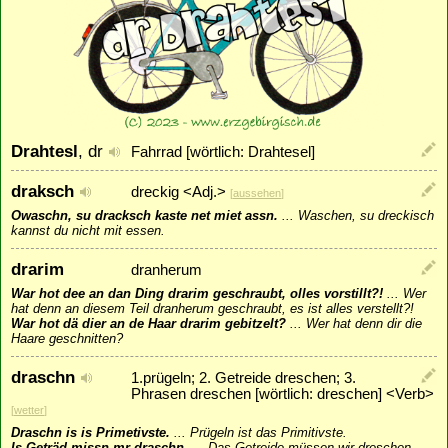
Drahtesl
, dr
Fahrrad [wörtlich: Drahtesel]
draksch
dreckig <Adj.>
[
aussehen
]
Owaschn, su dracksch kaste net miet assn.
...
Waschen, su dreckisch
kannst du nicht mit essen.
drarim
dranherum
War hot dee an dan Ding drarim geschraubt, olles vorstillt?!
...
Wer
hat denn an diesem Teil dranherum geschraubt, es ist alles verstellt?!
War hot dä dier an de Haar drarim gebitzelt?
...
Wer hat denn dir die
Haare geschnitten?
draschn
1.prügeln; 2. Getreide dreschen; 3.
Phrasen dreschen [wörtlich: dreschen] <Verb>
[
wetter
]
Draschn is is Primetivste.
...
Prügeln ist das Primitivste.
Is Geträd missn mr draschn.
...
Das Getreide müssen wir dreschen.