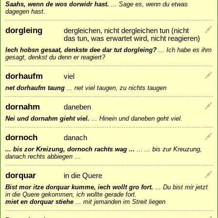
Saahs, wenn de wos dorwidr hast.
...
Sage es, wenn du etwas
dagegen hast.
dorgleing
dergleichen, nicht dergleichen tun (nicht
das tun, was erwartet wird, nicht reagieren)
Iech hobsn gesaat, denkste dee dar tut dorgleing?
...
Ich habe es ihm
gesagt, denkst du denn er reagiert?
dorhaufm
viel
net dorhaufm taung
...
net viel taugen, zu nichts taugen
dornahm
daneben
Nei und dornahm gieht viel.
...
Hinein und daneben geht viel.
dornoch
danach
... bis zor Kreizung, dornoch rachts wag ...
...
... bis zur Kreuzung,
danach rechts abbiegen ...
dorquar
in die Quere
Bist mor itze dorquar kumme, iech wollt gro fort.
...
Du bist mir jetzt
in die Quere gekommen, ich wollte gerade fort.
miet en dorquar stiehe
...
mit jemanden im Streit liegen