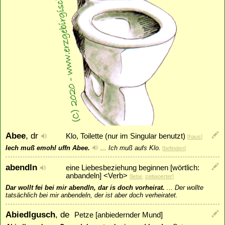
Abee
, dr
Klo, Toilette (nur im Singular benutzt)
[
haus
]
Iech muß emohl uffn Abee.
...
Ich muß aufs Klo.
[
befinden
]
abendln
eine Liebesbeziehung beginnen [wörtlich:
anbandeln] <Verb>
[
liebe
,
zeitwoerter
]
Dar wollt fei bei mir abendln, dar is doch vorheirat.
...
Der wollte
tatsächlich bei mir anbendeln, der ist aber doch verheiratet.
Abiedlgusch
, de
Petze [anbiedernder Mund]