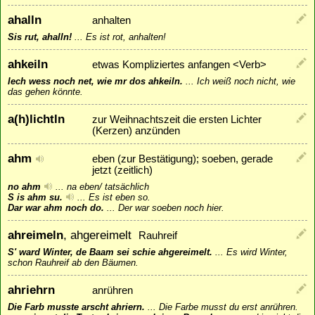
ahalln
anhalten
Sis rut, ahalln!
...
Es ist rot, anhalten!
ahkeiln
etwas Kompliziertes anfangen <Verb>
Iech wess noch net, wie mr dos ahkeiln.
...
Ich weiß noch nicht, wie
das gehen könnte.
a(h)lichtln
zur Weihnachtszeit die ersten Lichter
(Kerzen) anzünden
ahm
eben (zur Bestätigung); soeben, gerade
jetzt (zeitlich)
no ahm
...
na eben/ tatsächlich
S is ahm su.
...
Es ist eben so.
Dar war ahm noch do.
...
Der war soeben noch hier.
ahreimeln
, ahgereimelt
Rauhreif
S' ward Winter, de Baam sei schie ahgereimelt.
...
Es wird Winter,
schon Rauhreif ab den Bäumen.
ahriehrn
anrühren
Die Farb musste arscht ahriern.
...
Die Farbe musst du erst anrühren.