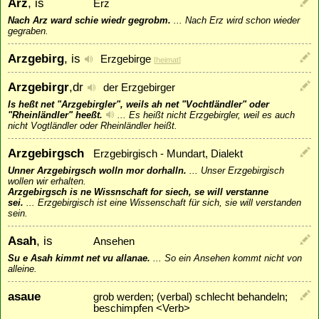
Arz
, is
Erz
Nach Arz ward schie wiedr gegrobm.
...
Nach Erz wird schon wieder
gegraben.
Arzgebirg
, is
Erzgebirge
[
heimat
]
Arzgebirgr
,dr
der Erzgebirger
Is heßt net "Arzgebirgler", weils ah net "Vochtländler" oder
"Rheinländler" heeßt.
...
Es heißt nicht Erzgebirgler, weil es auch
nicht Vogtländler oder Rheinländler heißt.
Arzgebirgsch
Erzgebirgisch - Mundart, Dialekt
Unner Arzgebirgsch wolln mor dorhalln.
...
Unser Erzgebirgisch
wollen wir erhalten.
Arzgebirgsch is ne Wissnschaft for siech, se will verstanne
sei.
...
Erzgebirgisch ist eine Wissenschaft für sich, sie will verstanden
sein.
Asah
, is
Ansehen
Su e Asah kimmt net vu allanae.
...
So ein Ansehen kommt nicht von
alleine.
asaue
grob werden; (verbal) schlecht behandeln;
beschimpfen <Verb>