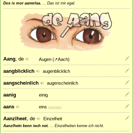
Dos is mor aanerlaa.
...
Das ist mir egal.
Aang
, de
Augen (
↗
Aach
)
aangblicklich
augenblicklich
aangscheinlich
augenscheinlich
aanig
einig
aans
eins
[
mengen
]
Aanzlheet
, de
Einzelheit
Aanzlhetn kenn iech net.
...
Einzelheiten kenne ich nicht.