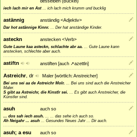
desselben (Buckel)
iech lach mir en Ast
...
ich lach mich krumm und bucklig
astännig
anständig <Adjektiv>
Dar hot astännige Kinnr.
...
Der hat anständige Kinder.
asteckn
anstecken <Verb>
Gute Laune kaa asteckn, schlachte abr aa.
...
Gute Laune kann
anstecken, schlechte aber auch.
astiftn
anstiften [auch
↗
azettln
]
Astreichr
, dr
Maler [wörtlich: Anstreicher]
Bei uns sei aa de Astreichr Molr.
...
Bei uns sind auch die Anstreicher
Maler.
S gibt aa Astreichr, die Kinstlr sei.
...
Es gibt auch Anstreicher, die
Künstler sind.
asuh
auch so
... dos sah iech asuh.
...
... das sehe ich auch so.
Ah Neigahr ... asuh
...
Gesundes Neues Jahr ... Dir auch.
asuh; a esu
auch so