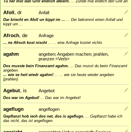
Tu ner mol dan Grill endlich afeiern.
...
Zünde mal endlich den Grill an.
Afoll
, dr
Anfall
Dar kriecht en Afoll un kippt im ...
...
Der bekommt einen Anfall und
kippt um ...
Afroch
, de
Anfrage
... ne Afroch kost nischt
...
... eine Anfrage kostet nichts
agahm
angeben; Angaben machen; prahlen,
pranzen <Verb>
Dos musste bein Finanzamt agahm.
...
Das musst du beim Finanzamt
angeben.
... wie se heit wiedr agahm!
...
... wie sie heute wieder angeben
(prahlen)
Agebut
, is
Angebot
Dos war im Agebut!
...
Das war im Angebot!
ageflugn
angeflogen
Gepflanzt hob iech dos net, dos is ageflugn.
...
Gepflanzt habe ich
das nicht, das ist angeflogen.