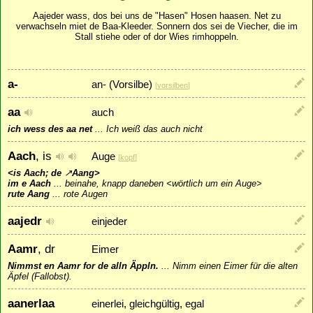
Aajeder wass, dos bei uns de "Hasen" Hosen haasen. Net zu
verwachseln miet de Baa-Kleeder. Sonnern dos sei de Viecher, die im
Stall stiehe oder of dor Wies rimhoppeln.
a-
an- (Vorsilbe)
[
vorsilben
]
aa
auch
ich wess des aa net
...
Ich weiß das auch nicht
Aach
, is
Auge
[
kopf
]
<is Aach; de
↗
Aang
>
im e Aach
...
beinahe, knapp daneben <wörtlich um ein Auge>
rute Aang
...
rote Augen
aajedr
einjeder
Aamr
, dr
Eimer
Nimmst en Aamr for de alln Äppln.
...
Nimm einen Eimer für die alten
Äpfel (Fallobst).
aanerlaa
einerlei, gleichgültig, egal