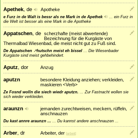
Apethek
, de
Apotheke
e Furz in de Walt is bessr als ne Mark in de Apethek
...
ein Furz in
die Welt ist besser als eine Mark in die Apotheke
Appatschen
, de
scherzhafte (meist abwertende)
Bezeichnung für die Kurgäste von
Thermalbad Wiesenbad, die meist nicht gut zu Fuß sind.
De Appatschen
↗
hutschn
meist eh bissel
...
Die Wiesenbader
Kurgäste sind meist gehbehindert.
Aputz
, dor
Anzug
aputzn
besondere Kleidung anziehen; verkleiden,
maskieren <Verb>
Ze Fosnd wolln die siech wiedr aputzn.
...
Zur Fastnacht wollen sie
sich wieder verkleiden.
araunzn
jemanden zurechtweisen, meckern, rüffeln,
anschnauzen
Du kast annre araunzn ...
...
Du kannst andere anschnauzen ...
Arber
, dr
Arbeiter, der
[
arbeit
]