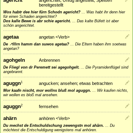
agericht
angerichtet; Unfug angestellt; Speisen
bereitgestellt
Wos habtr dee hier fürn Schodn agericht?
...
Was habt ihr denn hier
für einen Schaden angerichtet?
Dos kalle Bewe is abr schie agericht.
...
Das kalte Büfett ist aber
schön angerichtet.
agetaa
angetan <Verb>
De
↗
Illrn
hamm dan suwos agetaa?
...
Die Eltern haben ihm soetwas
angetan?
agohgeln
Anbrennen
De Fliegl von dr Peremett sei agegohgelt.
...
Die Pyramidenflügel sind
angebrannt.
aguggn
1
angucken; ansehen; etwas betrachten
Mor kaafn nischt, mor wollns bluß mol aguggn.
...
Wir kaufen nichts,
wir wollen es bloß mal ansehen.
aguggn
2
fernsehen
ahärn
anhören <Verb>
Du mechst de Entschuldschung zewengstn mol ahärn.
...
Du
möchtest die Entschuldigung wenigstens mal anhören.