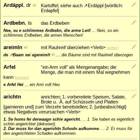
Ardäppl
, dr
Kartoffel; siehe auch
↗
Erdäppl
[wörtlich:
Erdapfel]
Ardbebn
, is
das Erdbeben
Nee, su e schlimmes Ardbebn, die arme Leit!
...
Nein, so ein
schlimmes Erdbeben, die armen Menschen!
areimln
mit Rauhreif überziehen <Verb>
[
wetter
]
de
↗
Baam
sei agereimlt
...
die Bäume sind mit Rauhreif überzogen
Arfel
"ein Arm voll" als Mengenangabe; die
Menge, die man mit einem Mal wegnehmen
kann
[
mengen
]
e Arfel Hei
...
ein Arm voll Heu
arichtn
anrichten; 1. vorbereitete Speisen, Salate,
Brote u. Ä. auf Schüsseln und Platten
[garnieren und] zum Verzehr bereitstellen; 2. [unbeabsichtigt]
etwas Negatives verursachen <Verb>
1. Se homs fei derwaagn schie agericht.
...
1. Sie haben es eigentlich
schön angerichtet (dekoriert).
2. Dar muss for dan agerichtn Schodn aufkumme.
...
2. Er muss für
den angerichteten Schaden aufkommen.