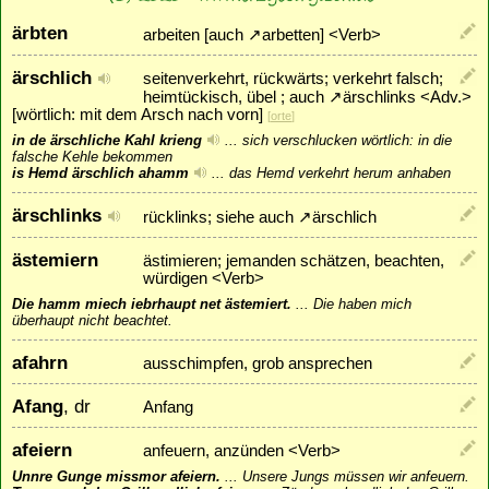
ärbten
arbeiten [auch
↗
arbetten
] <Verb>
ärschlich
seitenverkehrt, rückwärts; verkehrt falsch;
heimtückisch, übel ; auch
↗
ärschlinks
<Adv.>
[wörtlich: mit dem Arsch nach vorn]
[
orte
]
in de ärschliche Kahl krieng
...
sich verschlucken wörtlich: in die
falsche Kehle bekommen
is Hemd ärschlich ahamm
...
das Hemd verkehrt herum anhaben
ärschlinks
rücklinks; siehe auch
↗
ärschlich
ästemiern
ästimieren; jemanden schätzen, beachten,
würdigen <Verb>
Die hamm miech iebrhaupt net ästemiert.
...
Die haben mich
überhaupt nicht beachtet.
afahrn
ausschimpfen, grob ansprechen
Afang
, dr
Anfang
afeiern
anfeuern, anzünden <Verb>
Unnre Gunge missmor afeiern.
...
Unsere Jungs müssen wir anfeuern.