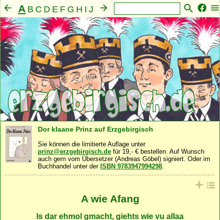
A
B
C
D
E
F
G
H
I
J
K
L
M
N
O
P
Q
R
S
T
U
V
W
X
Y
Z
Mensch
Seele
Geist
Familie
Gemeinschaft
·
·
·
·
·
Nahrung
Natur
Sonstiges
·
·
Dor klaane Prinz auf Erzgebirgisch
Sie können die limitierte Auflage unter
prinz@erzgebirgisch.de
für 19,- € bestellen. Auf Wunsch
auch gern vom Übersetzer (Andreas Göbel) signiert. Oder im
Buchhandel unter der
ISBN 9783947994298
.
A wie Afang
Is dar ehmol gmacht, giehts wie vu allaa