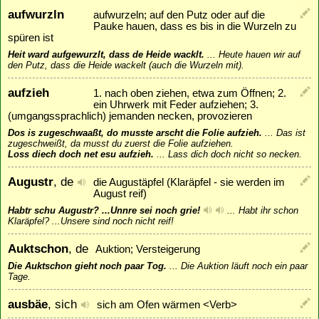
aufwurzln
aufwurzeln; auf den Putz oder auf die
Pauke hauen, dass es bis in die Wurzeln zu
spüren ist
Heit ward aufgewurzlt, dass de Heide wacklt.
...
Heute hauen wir auf
den Putz, dass die Heide wackelt (auch die Wurzeln mit).
aufzieh
1. nach oben ziehen, etwa zum Öffnen; 2.
ein Uhrwerk mit Feder aufziehen; 3.
(umgangssprachlich) jemanden necken, provozieren
Dos is zugeschwaaßt, do musste arscht die Folie aufzieh.
...
Das ist
zugeschweißt, da musst du zuerst die Folie aufziehen.
Loss diech doch net esu aufzieh.
...
Lass dich doch nicht so necken.
Augustr
, de
die Augustäpfel (Klaräpfel - sie werden im
August reif)
Habtr schu Augustr? ...Unnre sei noch grie!
...
Habt ihr schon
Klaräpfel? ...Unsere sind noch nicht reif!
Auktschon
, de
Auktion; Versteigerung
Die Auktschon gieht noch paar Tog.
...
Die Auktion läuft noch ein paar
Tage.
ausbäe
, sich
sich am Ofen wärmen <Verb>