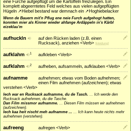
eine Furche aufgepflügt um die Kartoffeln freizulegen. Ein
komplett abgeerntetes Feld welches aus vielen aufgepflügten
Hügeln
↗
Hiebel
bestand war demnach ein
↗
Hoghiebelacker
Wenn de Bauern mit'n Pflug ene neie Furch aufgehogt hatten,
konnten mier als Kinner wieder ahfange Ardäppeln in's Kärbl
eizeklau'm
aufhuckln
auf den Rücken laden (z.B. einen
Rucksack), anziehen <Verb>
[
kleidung
]
aufklahm
1
aufkleben <Verb>
aufklahm
2
aufheben, aufsammeln, aufklauben <Verb>
aufnamme
aufnehmen; etwas vom Boden aufnehmen;
einen Film aufnehmen (aufzeichnen); etwas
verstehen <Verb>
Iech war en Rucksack aufnamme, du de Tasch.
...
Ich werde den
Rucksack aufnehmen, du die Tasche.
Dan Film missmor aufnamme.
...
Diesen Film müssen wir aufnehmen
(aufzeichnen).
Iech kaa heit nischt meh aufnamme ...
...
Ich kann heute nichts mehr
aufnehmen (verstehen).
aufreeng
aufregen <Verb>