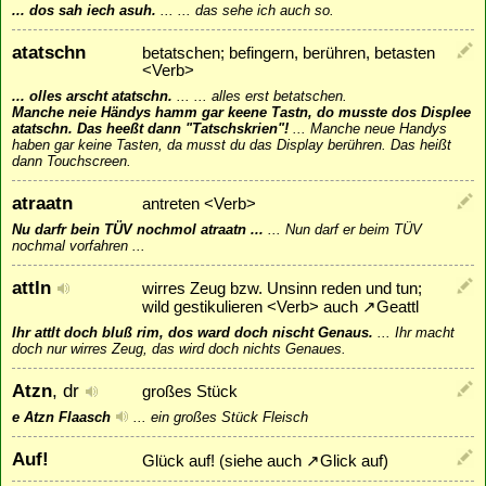
... dos sah iech asuh.
...
... das sehe ich auch so.
atatschn
betatschen; befingern, berühren, betasten
<Verb>
... olles arscht atatschn.
...
... alles erst betatschen.
Manche neie Händys hamm gar keene Tastn, do musste dos Displee
atatschn. Das heeßt dann "Tatschskrien"!
...
Manche neue Handys
haben gar keine Tasten, da musst du das Display berühren. Das heißt
dann Touchscreen.
atraatn
antreten <Verb>
Nu darfr bein TÜV nochmol atraatn ...
...
Nun darf er beim TÜV
nochmal vorfahren ...
attln
wirres Zeug bzw. Unsinn reden und tun;
wild gestikulieren <Verb> auch
↗
Geattl
Ihr attlt doch bluß rim, dos ward doch nischt Genaus.
...
Ihr macht
doch nur wirres Zeug, das wird doch nichts Genaues.
Atzn
, dr
großes Stück
e Atzn Flaasch
...
ein großes Stück Fleisch
Auf!
Glück auf! (siehe auch
↗
Glick auf
)