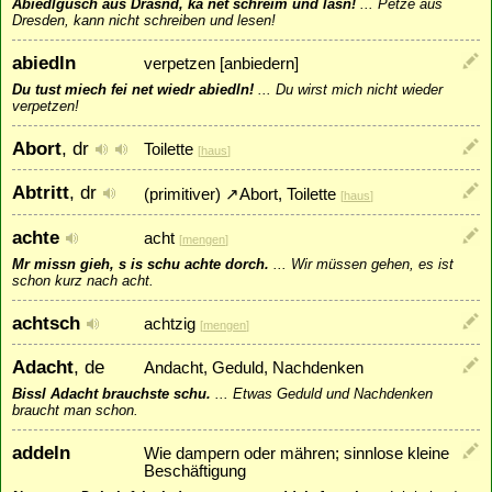
Abiedlgusch aus Drasnd, ka net schreim und lasn!
...
Petze aus
Dresden, kann nicht schreiben und lesen!
abiedln
verpetzen [anbiedern]
Du tust miech fei net wiedr abiedln!
...
Du wirst mich nicht wieder
verpetzen!
Abort
, dr
Toilette
[
haus
]
Abtritt
, dr
(primitiver)
↗
Abort
, Toilette
[
haus
]
achte
acht
[
mengen
]
Mr missn gieh, s is schu achte dorch.
...
Wir müssen gehen, es ist
schon kurz nach acht.
achtsch
achtzig
[
mengen
]
Adacht
, de
Andacht, Geduld, Nachdenken
Bissl Adacht brauchste schu.
...
Etwas Geduld und Nachdenken
braucht man schon.
addeln
Wie dampern oder mähren; sinnlose kleine
Beschäftigung