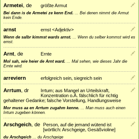
Armetei
, de
größte Armut
Bei dann is de Armetei ze kenn End.
...
Bei denen nimmt die Armut
kein Ende.
arnst
ernst <Adjektiv>
Wenn de salbr kimmst wards arnst.
...
Wenn du selber kommst wird es
ernst.
Arnt
, de
Ernte
Mol sah, wie heier de Arnt ward.
...
Mal sehen, wie dieses Jahr die
Ernte wird.
arreviern
erfolgreich sein, siegreich sein
Arrtum
, dr
Irrtum; aus Mangel an Urteilskraft,
Konzentration o.Ä. fälschlich für richtig
gehaltener Gedanke; falsche Vorstellung, Handlungsweise
Mor muss aa en Arrtum zugahm kenne.
...
Man muss auch einen
Irrtum zugeben können.
Arschgeich
, de
Person, auf die jemand wütend ist
[wörtlich: Arschgeige, Gesäßvioline]
du Arschgeich
...
du Arschgeige