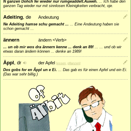
N ganzen Dohch fei wieder nur rumgeaddelt.Auweh.
...
Ich habe den
ganzen Tag wieder nur mit sinnlosen Kleinigkeiten verbracht, oje.
Adeiting
, de
Andeutung
Ne Adeiting hamse schu gemacht ...
...
Eine Andeutung haben sie
schon gemacht ...
ännern
ändern <Verb>
... un ob mir wos dra ännern kenne ... denk an 89!
...
... und ob wir
etwas daran ändern können ... denke an 1989!
Äppl
, dr
der Apfel
[
essen
,
pflanzen
]
Dos gobs for en Äppl un e Ei.
...
Das gab es für einen Apfel und ein Ei.
(Das war sehr billig.)