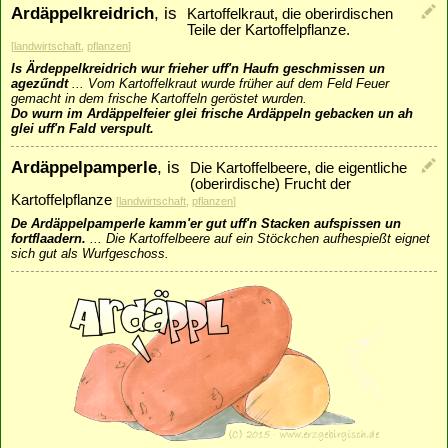
Ardäppelkreidrich
, is
Kartoffelkraut, die oberirdischen
Teile der Kartoffelpflanze.
[
landwirtschaft
,
pflanzen
]
Is Ärdeppelkreidrich wur frieher uff'n Haufn geschmissen un
agezűndt
...
Vom Kartoffelkraut wurde früher auf dem Feld Feuer
gemacht in dem frische Kartoffeln geröstet wurden.
Do wurn im Ardäppelfeier glei frische Ardäppeln gebacken un ah
glei uff'n Fald verspult.
Ardäppelpamperle
, is
Die Kartoffelbeere, die eigentliche
(oberirdische) Frucht der
Kartoffelpflanze
[
landwirtschaft
,
pflanzen
]
De Ardäppelpamperle kamm'er gut uff'n Stacken aufspissen un
fortflaadern.
...
Die Kartoffelbeere auf ein Stöckchen aufhespießt eignet
sich gut als Wurfgeschoss.