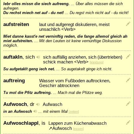
Iebr olles missn die siech aufreeng.
...
Über alles müssen die sich
aufregen.
Du rechst miech net auf - du net!
...
Du regst mich nicht auf - du nicht!
aufstreiten
laut und aufgeregt diskutieren, meist
unsachlich <Verb>
Miet danne kasst'e net verninftig reden, die fange allemol gleich ah
miet aufstreiten.
...
Mit den Leuten ist keine vernünftige Diskussion
möglich.
auftakln
, sich
sich auffällig anziehen, sich (übertrieben)
schick machen <Verb>
[
kleidung
]
Su aufgetaklt geng iech net.
...
So augetakelt ginge ich nicht.
auftreing
Wasser vom Fußboden auftrocknen,
Geschirr abtrocknen
Tu mol die Pfitz auftreing.
...
Mach mal die Pfütze weg.
Aufwosch
, dr
Aufwasch
in an Aufwosch
...
mit einem Mal
[
zeiten
]
Aufwoschlappl
, is
Lappen zum Küchenabwasch
↗
Aufwosch
[
essen
]