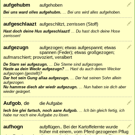
aufgehubm
aufgehoben
Bei uns ward olles aufgehubm.
...
Bei uns wird alles aufgehoben.
aufgeschlaazt
aufgeschlitzt, zerrissen (Stoff)
Hast doch deine Hus aufgeschlaazt!
...
Du hast doch deine Hose
zerrissen!
aufgezugn
aufgezogen; etwas aufgespannt; etwas
spannen (Feder); etwas großgezogen;
aufmarschiert; provoziert, veralbert
De Starn sei aufgezugn.
...
Die Sterne sind aufgezogen.
Haste aa dein Weckr aufgezugn?
...
Hast du auch deinen Wecker
aufgezogen (gestellt)?
Dar hot sein Gung allaa aufgezugn.
...
Der hat seinen Sohn allein
aufgezogen.
Nu hammse diech abr wiedr aufgezugn.
...
Nun haben sie dich aber
wieder geärgert.
Aufgob
, de
die Aufgabe
Iech bie glei fartsch, noch aane Aufgob.
...
Ich bin gleich fertig, ich
habe nur noch eine Aufgabe zu lösen.
aufhogn
aufpflügen.. Bei der Kartoffelernte wurde
früher mit einem, vom Pferd gezogenen Pflug