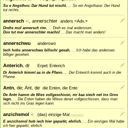
Su e Angsthos: Dar Hund tut nischt.
...
So ein Angsthase: Der Hund
tut nichts.
annersch
, annerschter
anders <Adv.>
Drehs mol annersch rim.
...
Dreh es mal andersrum.
Dos tut mer annerschter machn!
...
Das macht man anders!
annerschwu
anderswo
Iech hobs annerschwu billschr gesah.
...
Ich habe das anderswo
billiger gesehen.
Anterich
, dr
Erpel; Enterich
Dr Anterich kimmt aa in de Pfann.
...
Der Enterich kommt auch in die
Pfanne.
Antn
, de; Ant, de
die Enten, die Ente
De Antn hamm de Wies vollgeschissn, mr kaa siech net ins Gros
legn.
...
Die Enten haben die Wiese derart vollgeschissen, dass man
sich nicht ins Gras legen kann.
anzichsmol
(das) einzige Mal
[
mengen
]
E anzichsmol hob iech hier geparkt, ehrlich.
...
Ein einziges Mal habe
ich hier geparkt, ehrlich.