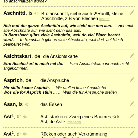
so anschnauzen würde?
Aschnittl
, is
Brotanschnitt, siehe auch
↗
Ranftl
; kleine
Abschnitte, z.B von Blechen
[
essen
]
Heb mol die ganzn Aschnittln auf, wie sieht dee dos aus.
...
Heb mal
alle Abschnitte auf, wie sieht denn das aus.
In Barnsbach gibts viele Aschnittln, weil do viel Blach bearbt
ward.
...
In Bernsbach gibt es viele Abschnitte, weil dort viel Blech
bearbeitet wird.
Asichtskart
, de
die Ansichtskarte
Eire Asichtskart is nuch net do.
...
Eure Ansichtskarte ist noch nicht
angekommen.
Asprich
, de
die Ansprüche
Mir stilln kaane Asprich.
...
Wir stellen keine Ansprüche.
Wos die for Asprich stilln ...
...
Was die für Ansprüche stellen
Assn
, is
das Essen
Ast
, dr
1
Ast, stärkerer Zweig eines Baumes <dr
Ast, de Äst>
[
pflanzen
]
Ast
, dr
2
Rücken oder auch Verkrümmung