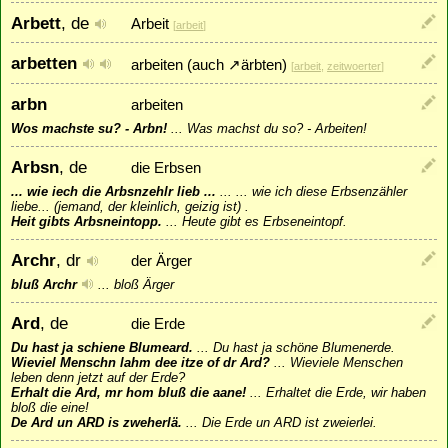
Arbett
, de
Arbeit
[
arbeit
]
arbetten
arbeiten (auch
↗
ärbten
)
[
arbeit
,
zeitwoerter
]
arbn
arbeiten
Wos machste su? - Arbn!
...
Was machst du so? - Arbeiten!
Arbsn
, de
die Erbsen
... wie iech die Arbsnzehlr lieb ...
...
... wie ich diese Erbsenzähler
liebe... (jemand, der kleinlich, geizig ist) .
Heit gibts Arbsneintopp.
...
Heute gibt es Erbseneintopf.
Archr
, dr
der Ärger
bluß Archr
...
bloß Ärger
Ard
, de
die Erde
Du hast ja schiene Blumeard.
...
Du hast ja schöne Blumenerde.
Wieviel Menschn lahm dee itze of dr Ard?
...
Wieviele Menschen
leben denn jetzt auf der Erde?
Erhalt die Ard, mr hom bluß die aane!
...
Erhaltet die Erde, wir haben
bloß die eine!
De Ard un ARD is zweherlä.
...
Die Erde un ARD ist zweierlei.