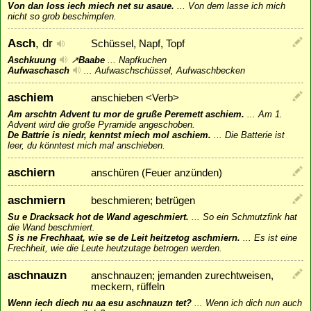
Von dan loss iech miech net su asaue.
...
Von dem lasse ich mich
nicht so grob beschimpfen.
Asch
, dr
Schüssel, Napf, Topf
Aschkuung
↗
Baabe
...
Napfkuchen
Aufwaschasch
...
Aufwaschschüssel, Aufwaschbecken
aschiem
anschieben <Verb>
Am arschtn Advent tu mor de gruße Peremett aschiem.
...
Am 1.
Advent wird die große Pyramide angeschoben.
De Battrie is niedr, kenntst miech mol aschiem.
...
Die Batterie ist
leer, du könntest mich mal anschieben.
aschiern
anschüren (Feuer anzünden)
aschmiern
beschmieren; betrügen
Su e Dracksack hot de Wand ageschmiert.
...
So ein Schmutzfink hat
die Wand beschmiert.
S is ne Frechhaat, wie se de Leit heitzetog aschmiern.
...
Es ist eine
Frechheit, wie die Leute heutzutage betrogen werden.
aschnauzn
anschnauzen; jemanden zurechtweisen,
meckern, rüffeln
Wenn iech diech nu aa esu aschnauzn tet?
...
Wenn ich dich nun auch