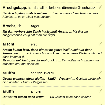
Arschgelapp
, is
das allerallerletzte dümmste Geschwätz
Sei Arschgelapp hälste net aus.
...
Sein dummes Geschwätz ist das
Allerletzte, es ist nicht auszuhalten.
Arschr
, dr
Ärger
Mit dan vorborschtn Zeich haste bluß Arschr.
...
Mit diesem
ausgeliehenen Zeug hat man nur Ärger.
arscht
erst
Arscht kumm iech, dann kimmt ne ganze Weil nischt un dann
kimmst du.
...
Erst komm ich, dann kommt eine ganze Weile nichts und
dann kommst du.
Mr wolln net kaafn, arscht mol guckn.
...
Wir wollen nicht kaufen, wir
möchten erst mal schauen.
aruffm
anrufen <Verb>
Gestrn wolltsch diech afuffm. - Und? - Vrgassn!
...
Gestern wollte ich
dich anrufen. - Und? - Vergessen!
aruffn
anrufen
Du wolltst miech doch aruffn.
...
Du wolltest mich doch anrufen.