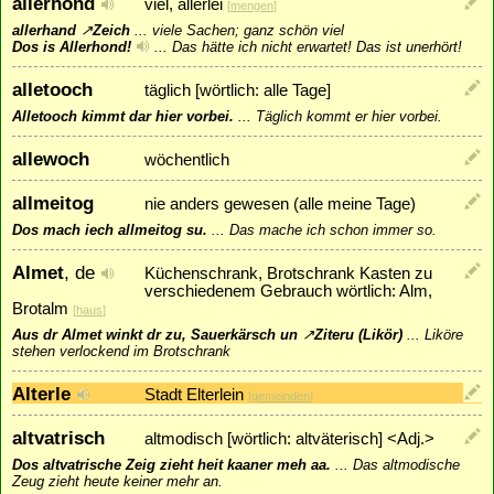
allerhond
viel, allerlei
[
mengen
]
allerhand
↗
Zeich
...
viele Sachen; ganz schön viel
Dos is Allerhond!
...
Das hätte ich nicht erwartet! Das ist unerhört!
alletooch
täglich [wörtlich: alle Tage]
Alletooch kimmt dar hier vorbei.
...
Täglich kommt er hier vorbei.
allewoch
wöchentlich
allmeitog
nie anders gewesen (alle meine Tage)
Dos mach iech allmeitog su.
...
Das mache ich schon immer so.
Almet
, de
Küchenschrank, Brotschrank Kasten zu
verschiedenem Gebrauch wörtlich: Alm,
Brotalm
[
haus
]
Aus dr Almet winkt dr zu, Sauerkärsch un
↗
Ziteru
(Likör)
...
Liköre
stehen verlockend im Brotschrank
Alterle
Stadt Elterlein
[
gemeinden
]
altvatrisch
altmodisch [wörtlich: altväterisch] <Adj.>
Dos altvatrische Zeig zieht heit kaaner meh aa.
...
Das altmodische
Zeug zieht heute keiner mehr an.