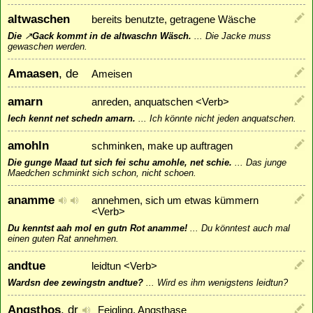
altwaschen
bereits benutzte, getragene Wäsche
Die
↗
Gack
kommt in de altwaschn Wäsch.
...
Die Jacke muss
gewaschen werden.
Amaasen
, de
Ameisen
amarn
anreden, anquatschen <Verb>
Iech kennt net schedn amarn.
...
Ich könnte nicht jeden anquatschen.
amohln
schminken, make up auftragen
Die gunge Maad tut sich fei schu amohle, net schie.
...
Das junge
Maedchen schminkt sich schon, nicht schoen.
anamme
annehmen, sich um etwas kümmern
<Verb>
Du kenntst aah mol en gutn Rot anamme!
...
Du könntest auch mal
einen guten Rat annehmen.
andtue
leidtun <Verb>
Wardsn dee zewingstn andtue?
...
Wird es ihm wenigstens leidtun?
Angsthos
, dr
Feigling, Angsthase