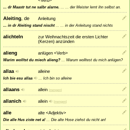
<Verb>
... dr Maastr tut ne salbr alarne.
...
... der Meister lernt ihn selbst an.
Aleiting
, de
Anleitung
... in dr Aleiting stand nischt
...
... in der Anleitung stand nichts
alichteln
zur Weihnachtszeit die ersten Lichter
(Kerzen) anzünden
alieng
anlügen <Verb>
Warim wolltst du miech alieng?
...
Warum wolltest du mich anlügen?
allaa
alleine
Ich bie esu allaa
...
Ich bin so alleine
allaans
allein
[
mengen
]
allanich
allein
[
mengen
]
alle
alte <Adjektiv>
Die alle Hus ziste net a!
...
Die alte Hose ziehst du nicht an!