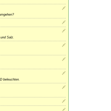
 umgehen?
 und Salz.
ED beleuchten.