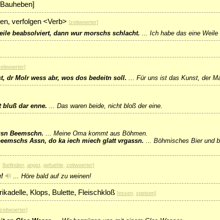
: Bauheben]
en, verfolgen <Verb>
[
zeitwoerter
]
ile beabsolviert, dann wur morschs schlacht.
...
Ich habe das eine Weile
eitwoerter
]
t, dr Molr wess abr, wos dos bedeitn soll.
...
Für uns ist das Kunst, der Ma
 bluß dar enne.
...
Das waren beide, nicht bloß der eine.
usn Beemschn.
...
Meine Oma kommt aus Böhmen.
eemschs Assn, do ka iech miech glatt vrgassn.
...
Böhmisches Bier und b
>
[
befinden
,
angst
,
gefuehle
,
zeitwoerter
]
g!
...
Höre bald auf zu weinen!
ikadelle, Klops, Bulette, Fleischkloß
[
essen
,
speisen
]
zeitwoerter
]