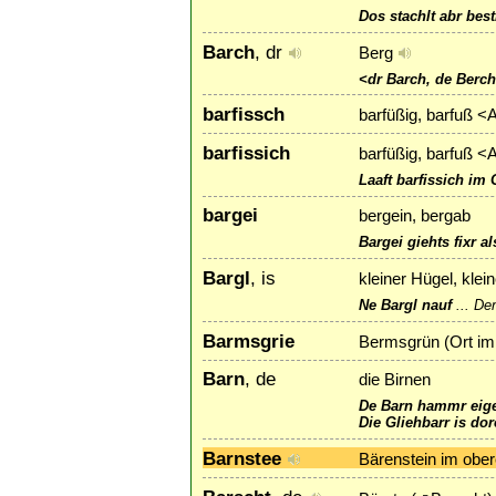
Dos stachlt abr best
Barch
, dr
Berg
<dr Barch, de Berc
barfissch
barfüßig, barfuß <
barfissich
barfüßig, barfuß <
Laaft barfissich im
bargei
bergein, bergab
Bargei giehts fixr al
Bargl
, is
kleiner Hügel, klei
Ne Bargl nauf
...
Den
Barmsgrie
Bermsgrün (Ort im
Barn
, de
die Birnen
De Barn hammr eige
Die Gliehbarr is dor
Barnstee
Bärenstein im ober