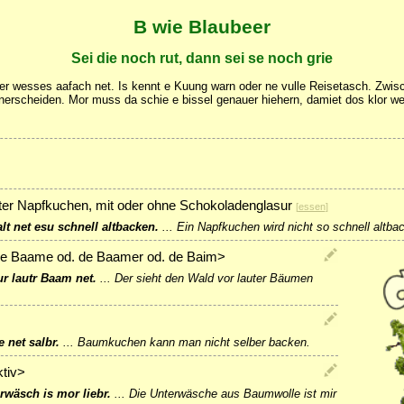
B wie Blaubeer
Sei die noch rut, dann sei se noch grie
esses aafach net. Is kennt e Kuung warn oder ne vulle Reisetasch. Zwisc
nerscheiden. Mor muss da schie e bissel genauer hiehern, damiet dos klor we
fter Napfkuchen, mit oder ohne Schokoladenglasur
[
essen
]
t net esu schnell altbacken.
...
Ein Napfkuchen wird nicht so schnell altba
e Baame od. de Baamer od. de Baim>
ur lautr Baam net.
...
Der sieht den Wald vor lauter Bäumen
net salbr.
...
Baumkuchen kann man nicht selber backen.
tiv>
wäsch is mor liebr.
...
Die Unterwäsche aus Baumwolle ist mir