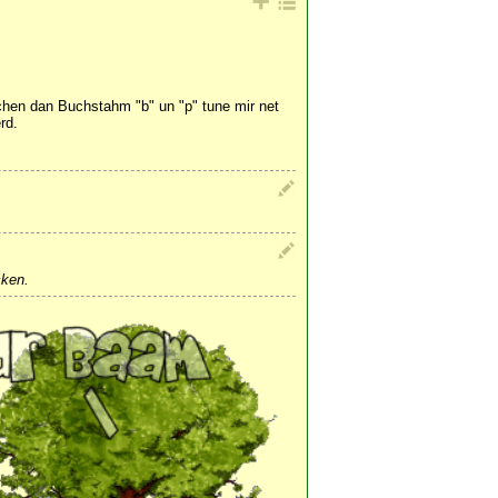
hen dan Buchstahm "b" un "p" tune mir net
rd.
cken.