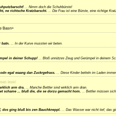
hputzbarscht!
...
Nimm doch die Schuhbürste!
ht, ne richtsche Kratzbarscht.
...
Die Frau ist eine Bürste, eine richtige Krat
de Basn>
 batn.
...
In der Kurve mussten wir beten.
umpel in deiner Schupp!
...
Bloß unnützes Zeug und Gerümpel in deinem Sc
 Lodn egal waang dan Zuckrgefrass.
...
Diese Kinder betteln im Laden immer
nsart
,
besitz
]
arklich arm dra.
...
Manche Bettler sind wirklich arm dran.
net schame ... bluß die, die se dorzu gemacht hom.
...
Bettler müssen sich
]
ef, dos ging bluß bis zen Bauchkneppl.
...
Das Wasser war nicht tief, das g