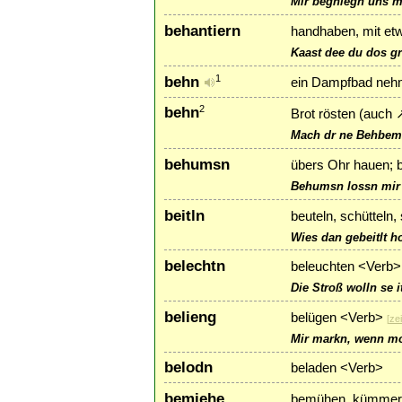
Mir begniegn uns m
behantiern
handhaben, mit e
Kaast dee du dos g
behn
1
ein Dampfbad nehme
behn
2
Brot rösten (auch
Mach dr ne Behbemm
behumsn
übers Ohr hauen; 
Behumsn lossn mir 
beitln
beuteln, schütteln,
Wies dan gebeitlt hot
belechtn
beleuchten <Verb>
Die Stroß wolln se 
belieng
belügen <Verb>
[
ze
Mir markn, wenn mor
belodn
beladen <Verb>
bemiehe
bemühen, kümmer