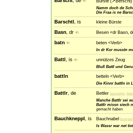
Barscht
, de
Bürste (
↗
Berscht
)
Namm doch de Schu
Die Fraa is ne Barsc
Barschtl
, is
kleine Bürste
Basn
, dr
Besen <dr Basn, 
batn
beten <Verb>
In dr Kor musstn mr
Battl
, is
unnützes Zeug
Bluß Battl und Ger
battln
betteln <Verb>
Die Kinnr battln in
Battlr
, de
Bettler
[
aussehen
,
lebe
Manche Battlr sei w
Battlr missn siech 
gemacht haben.
Bauchkneppl
, is
Bauchnabel
[
koerper
Is Wassr war net ti