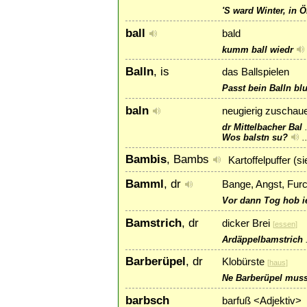
'S ward Winter, in 
ball
bald
kumm ball wiedr
Balln
, is
das Ballspielen
Passt bein Balln blu
baln
neugierig zuschauen
dr Mittelbacher Bal
.
Wos balstn su?
.
Bambis
, Bambs
Kartoffelpuffer (
Bamml
, dr
Bange, Angst, Furc
Vor dann Tog hob i
Bamstrich
, dr
dicker Brei
[
essen
]
Ardäppelbamstrich
Barberüpel
, dr
Klobürste
[
haus
]
Ne Barberüpel muss
barbsch
barfuß <Adjektiv>