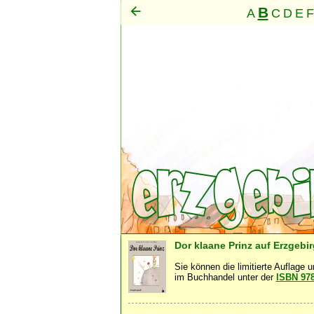
B
A
C
D
E
F
Mensch
·
Dor klaane Prinz auf Erzgebi
Sie können die limitierte Auflage 
im Buchhandel unter der
ISBN 97