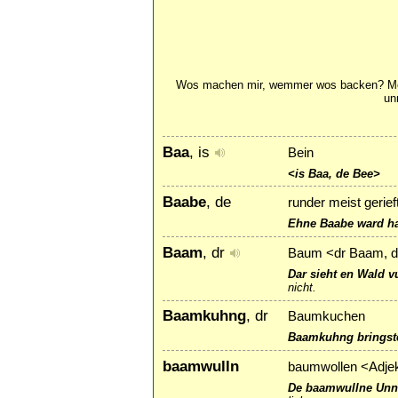
Wos machen mir, wemmer wos backen? Mer w
un
Baa
, is
Bein
<is Baa, de Bee>
Baabe
, de
runder meist gerie
Ehne Baabe ward hal
Baam
, dr
Baum <dr Baam, d
Dar sieht en Wald v
nicht.
Baamkuhng
, dr
Baumkuchen
Baamkuhng bringste 
baamwulln
baumwollen <Adjek
De baamwullne Unnr