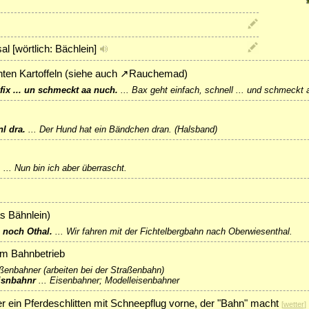
al [wörtlich: Bächlein]
ten Kartoffeln (siehe auch
↗
Rauchemad
)
fix ... un schmeckt aa nuch.
...
Bax geht einfach, schnell ... und schmeckt 
l dra.
...
Der Hund hat ein Bändchen dran. (Halsband)
.
...
Nun bin ich aber überrascht.
as Bähnlein)
 noch Othal.
...
Wir fahren mit der Fichtelbergbahn nach Oberwiesenthal.
nem Bahnbetrieb
ßenbahner (arbeiten bei der Straßenbahn)
isnbahnr
...
Eisenbahner; Modelleisenbahner
er ein Pferdeschlitten mit Schneepflug vorne, der "Bahn" macht
[
wetter
]