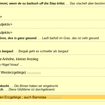
immt, wenn de su barbsch uff die Staa trittst.
...
Das stachelt aber bestimmt
h>
Adjektiv>
Adjektiv>
 Gros, dos is ganz gesund.
...
Lauft barfuß im Gras, das ist sehr gesund.
s bargauf.
...
Bergab geht es schneller als bergauf.
ne Anhöhe, kleiner Anstieg
 Hügel hinauf ...
 Westerzgebirge)
[
gemeinden
]
kocht.
...
Die Birnen haben wir eingekocht.
ch.
...
Diese Glühbirne ist durchgebrannt.
en Erzgebirge ; auch Barnstaa
[
gemeinden
]