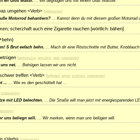
it en Glos Wassr.
...
Wir begnügen uns mit einem Glas Wasser.
twas umgehen <Verb>
[
zeitwoerter
]
ruße Motorrod behantiern?
...
Kannst denn du mit diesem großen Motorrad
n; scherzhaft auch eine Zigarette rauchen [wörtlich: bähen]
↗
behn
)
! S Brut eefach behn.
...
Mach dir eine Röstschnitte mit Butter, Knoblauch
betrügen
[
wesenszug
,
geschick
,
geld
,
zeitwoerter
]
uns net.
...
Betrügen lassen wir uns nicht.
 schwer treffen <Verb>
[
befinden
,
angst
,
schmerz
,
zeitwoerter
]
 ...
...
Wie es den geschüttelt hat ...
[
zeitwoerter
]
itze mit LED belechten.
...
Die Straße will man jetzt mit energiesparenden L
itwoerter
]
 uns beliegn will.
...
Wir merken, wenn man uns belügen will.
n <Verb>
[
zeitwoerter
]