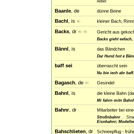
lieber.
Baanle
, de
dünne Beine
Bachl
, is
kleiner Bach, Rinns
Backs
, dr
Gericht aus gekoch
Backs gieht eefach, 
Bännl
, is
das Bändchen
Dar Hund hot e Bänn
baff sei
überrascht sein
Nu bie iech abr baff
Bagasch
, de
Gesindel
Bahnl
, is
die kleine Bahn (d
Mr fahrn mitn Bahnl
Bahnr
, dr
Mitarbeiter bei ei
Stroßnbahnr
...
Stra
Eisnbahnr; Modelle
Bahschlieten
, dr
Schneepflug - früh