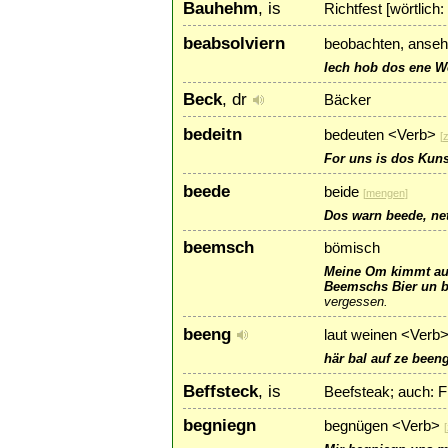
Bauhehm
, is
Richtfest [wörtlich
beabsolviern
beobachten, anseh
Iech hob dos ene We
Beck
, dr
Bäcker
bedeitn
bedeuten <Verb>
[
z
For uns is dos Kuns
beede
beide
[
mengen
]
Dos warn beede, net
beemsch
bömisch
Meine Om kimmt a
Beemschs Bier un b
vergessen.
beeng
laut weinen <Verb
här bal auf ze been
Beffsteck
, is
Beefsteak; auch: Fr
begniegn
begnügen <Verb>
[