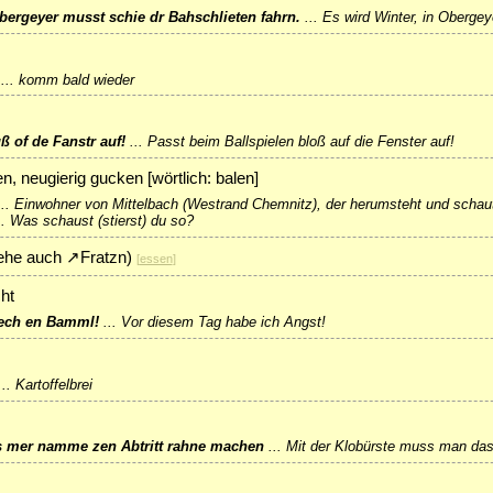
Öbergeyer musst schie dr Bahschlieten fahrn.
...
Es wird Winter, in Oberge
...
komm bald wieder
ß of de Fanstr auf!
...
Passt beim Ballspielen bloß auf die Fenster auf!
, neugierig gucken [wörtlich: balen]
..
Einwohner von Mittelbach (Westrand Chemnitz), der herumsteht und schau
..
Was schaust (stierst) du so?
siehe auch
↗
Fratzn
)
[
essen
]
ht
ech en Bamml!
...
Vor diesem Tag habe ich Angst!
...
Kartoffelbrei
 mer namme zen Abtritt rahne machen
...
Mit der Klobürste muss man d