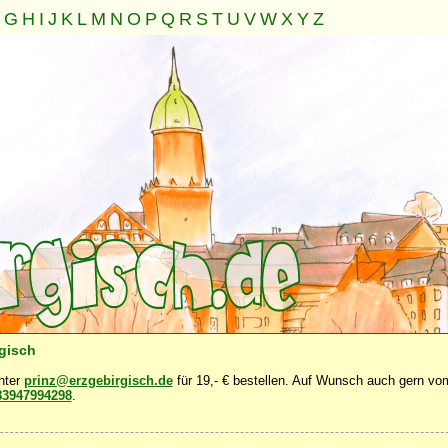
G
H
I
J
K
L
M
N
O
P
Q
R
S
T
U
V
W
X
Y
Z
Seele
Geist
Familie
Gemeinschaft
Nahrung
Natur
·
·
·
·
·
·
rgisch
unter
prinz@erzgebirgisch.de
für 19,- € bestellen. Auf Wunsch auch gern vom
83947994298
.