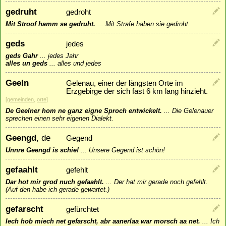
gedruht
gedroht
Mit Stroof hamm se gedruht.
...
Mit Strafe haben sie gedroht.
geds
jedes
geds Gahr
...
jedes Jahr
alles un geds
...
alles und jedes
Geeln
Gelenau, einer der längsten Orte im
Erzgebirge der sich fast 6 km lang hinzieht.
[
gemeinden
,
orte
]
De Geelner hom ne ganz eigne Sproch entwickelt.
...
Die Gelenauer
sprechen einen sehr eigenen Dialekt.
Geengd
, de
Gegend
Unnre Geengd is schie!
...
Unsere Gegend ist schön!
gefaahlt
gefehlt
Dar hot mir grod nuch gefaahlt.
...
Der hat mir gerade noch gefehlt.
(Auf den habe ich gerade gewartet.)
gefarscht
gefürchtet
Iech hob miech net gefarscht, abr aanerlaa war morsch aa net.
...
Ich