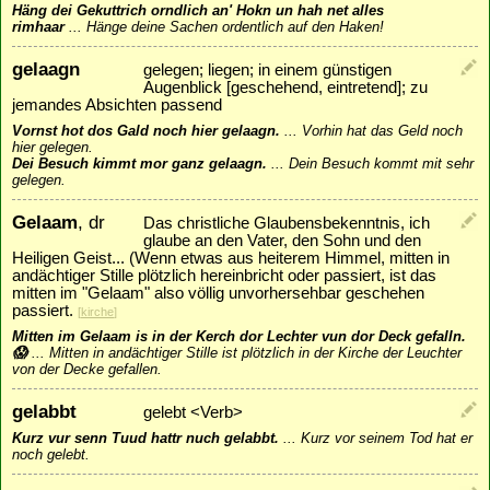
Häng dei Gekuttrich orndlich an' Hokn un hah net alles
rimhaar
...
Hänge deine Sachen ordentlich auf den Haken!
gelaagn
gelegen; liegen; in einem günstigen
Augenblick [geschehend, eintretend]; zu
jemandes Absichten passend
Vornst hot dos Gald noch hier gelaagn.
...
Vorhin hat das Geld noch
hier gelegen.
Dei Besuch kimmt mor ganz gelaagn.
...
Dein Besuch kommt mit sehr
gelegen.
Gelaam
, dr
Das christliche Glaubensbekenntnis, ich
glaube an den Vater, den Sohn und den
Heiligen Geist... (Wenn etwas aus heiterem Himmel, mitten in
andächtiger Stille plötzlich hereinbricht oder passiert, ist das
mitten im "Gelaam" also völlig unvorhersehbar geschehen
passiert.
[
kirche
]
Mitten im Gelaam is in der Kerch dor Lechter vun dor Deck gefalln.
😱
...
Mitten in andächtiger Stille ist plötzlich in der Kirche der Leuchter
von der Decke gefallen.
gelabbt
gelebt <Verb>
Kurz vur senn Tuud hattr nuch gelabbt.
...
Kurz vor seinem Tod hat er
noch gelebt.