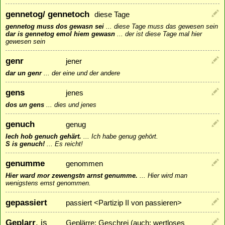
gennetog/ gennetoch
diese Tage
gennetog muss dos gewasn sei
...
diese Tage muss das gewesen sein
dar is gennetog emol hiem gewasn
...
der ist diese Tage mal hier
gewesen sein
genr
jener
dar un genr
...
der eine und der andere
gens
jenes
dos un gens
...
dies und jenes
genuch
genug
Iech hob genuch gehärt.
...
Ich habe genug gehört.
S is genuch!
...
Es reicht!
genumme
genommen
Hier ward mor zewengstn arnst genumme.
...
Hier wird man
wenigstens ernst genommen.
gepassiert
passiert <Partizip II von passieren>
Geplarr
, is
Geplärre; Geschrei (auch: wertloses