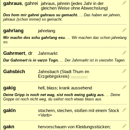
gahraus
, gahrei
jahraus, jahrein (jedes Jahr in der
gleichen Weise ohne Abwechslung)
Dos hom mir gahrei gahraus su gemacht.
...
Das haben wir jahrein,
jahraus (schon immer) so gemacht.
gahrlang
jahrelang
Mir machn dos schu gahrlang esu.
...
Wir machen das schon jahrelang
so.
Gahrmert
, dr
Jahrmarkt
Dar Gahrmert is in varzn Togn.
...
Der Jahrmarkt ist in vierzehn Tagen.
Gahsbich
Jahnsbach (Stadt Thum im
Erzgebirgskreis)
[
gemeinden
]
gakig
hell, blass; krank aussehend
Deine Gripp is noch net wag, sist noch ewing gakig aus.
...
Deine
Grippe ist noch nicht weg, du siehst noch etwas blass aus.
gakln
stochern, stechen, stoßen mit einem Stock
<Verb>
gakn
hervorschauen von Kleidungsstücken;