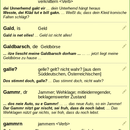
verknittern <Verb>
dei Unnerhemd gakt vir
...
dein Unterhemd hängt heraus
Wesste, dei Kläd tut e bill gakn.
...
Weißt du, dass dein Kleid komische
Falten schlägt?
Gald
, is
Geld
Gald is net olles!
...
Geld ist nicht alles!
Galdbarsch
, de
Geldbörse
... itze liescht meine Galdbarsch dorham ...
...
... jetzt liegt meine
Geldbörse zu hause ...
galle?
gelle? gelt? nicht wahr? [aus dem
Süddeutschen, Österreichischen]
Dos stimmt doch, galle?
...
Das stimmt doch, nicht wahr?
Gammr
, dr
Jammer; Wehklage; mitleiderregender,
beklagenswerter Zustand
... dos neie Auto, su e Gammr!
...
... das neue Auto, so ein Jammer!
Dar Gammr nitzt gar nischt, sei fruh, dass de noch labst.
...
Das
Wehklagen nützt gar nichts, sei froh, dass du noch lebst.
gammrn
jammern <Verb>