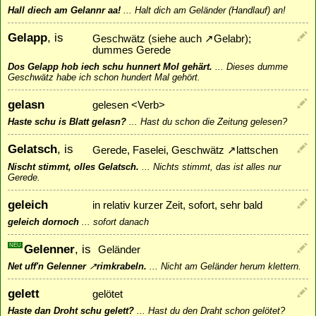
Hall diech am Gelannr aa!
...
Halt dich am Geländer (Handlauf) an!
Gelapp
, is
Geschwätz (siehe auch
↗
Gelabr
);
dummes Gerede
Dos Gelapp hob iech schu hunnert Mol gehärt.
...
Dieses dumme
Geschwätz habe ich schon hundert Mal gehört.
gelasn
gelesen <Verb>
Haste schu is Blatt gelasn?
...
Hast du schon die Zeitung gelesen?
Gelatsch
, is
Gerede, Faselei, Geschwätz
↗
lattschen
Nischt stimmt, olles Gelatsch.
...
Nichts stimmt, das ist alles nur
Gerede.
geleich
in relativ kurzer Zeit, sofort, sehr bald
geleich dornoch
...
sofort danach
NEU
Gelenner
, is
Geländer
Net uff'n Gelenner
↗
rimkrabeln
.
...
Nicht am Geländer herum klettern.
gelett
gelötet
Haste dan Droht schu gelett?
...
Hast du den Draht schon gelötet?