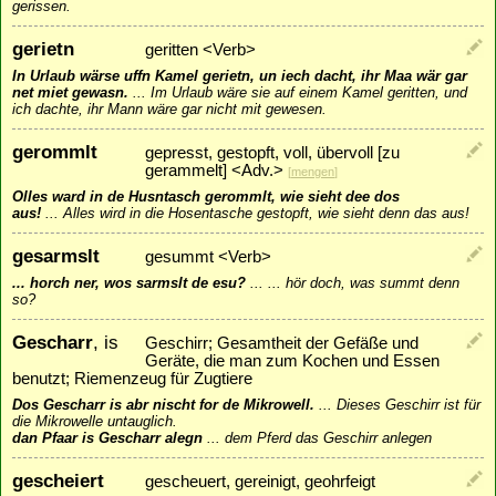
gerissen.
gerietn
geritten <Verb>
In Urlaub wärse uffn Kamel gerietn, un iech dacht, ihr Maa wär gar
net miet gewasn.
...
Im Urlaub wäre sie auf einem Kamel geritten, und
ich dachte, ihr Mann wäre gar nicht mit gewesen.
gerommlt
gepresst, gestopft, voll, übervoll [zu
gerammelt] <Adv.>
[
mengen
]
Olles ward in de Husntasch gerommlt, wie sieht dee dos
aus!
...
Alles wird in die Hosentasche gestopft, wie sieht denn das aus!
gesarmslt
gesummt <Verb>
... horch ner, wos sarmslt de esu?
...
... hör doch, was summt denn
so?
Gescharr
, is
Geschirr; Gesamtheit der Gefäße und
Geräte, die man zum Kochen und Essen
benutzt; Riemenzeug für Zugtiere
Dos Gescharr is abr nischt for de Mikrowell.
...
Dieses Geschirr ist für
die Mikrowelle untauglich.
dan Pfaar is Gescharr alegn
...
dem Pferd das Geschirr anlegen
gescheiert
gescheuert, gereinigt, geohrfeigt