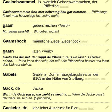
Gaalschwammel
, is
wörtlich Gelbschwämmchen, der
Pfifferling
[
essen
]
Gaalschwammeln find mer heitzetog ball gar nimmee.
...
Pfifferlinge
findet man heutzutage fast keine mehr.
gaam
geben, reichen <Verb>
Mir gaam nischt!
...
Wir geben nichts!
Gaamsbock
männliche Ziege, Ziegenbock
[
tiere
]
gaatn
jäten <Verb>
Gaatn kaa dar net, dar ruppt de Pflänzln raus un lässt is Ukraut
stiehe.
...
Jäten kann der nicht, der reißt die Pflänzchen heraus und lässt
das Unkraut stehen.
Gabels
Gablenz, Dorf im Erzgebirgskreis an der
B169 in der Nähe von Stollberg.
[
gemeinden
,
orte
]
Gack
, de
Jacke
Wann de Gack passt, dar zieht se siech a.
...
Wem die Jacke passt,
der zieht sie sich an. (Sprichwort)
Gackeier
, de
kindlicher Ausdruck für Eier
[
essen
,
tiere
]