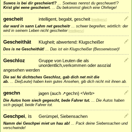
Suwos is bei dir gescheiert!?
...
Soetwas nennst du gescheuert!?
Krist glei eene gescheiert.
...
Du bekommst gleich eine Ohrfeige!
gescheit
intelligent, begabt, gescheit
[
intelligenz
]
dar ward in sann Lahm net gescheitr
...
schwer begreifen; wörtlich: der
wird in seinem Leben nicht gescheiter
[
intelligenz
]
Gescheithät
Klugheit; abwertend: Klugscheißer
Dos is ne Gescheithät!
...
Das ist ein Klugscheißer (Besserwisser)!
Geschloz
Gruppe von Leuten die als
unordentlich,verkommen oder asozial
angesehen werden
Die sei fei dichtsches Geschloz, gab dich net mit die
ab.
...
Die(Leute) haben kein gutes Ansehen, gib dich nicht mit ihnen ab.
geschn
jagen (auch
↗
gechn
) <Verb>
Die Autos hom siech gegescht, bede Fahrer tut.
...
Die Autos haben
sich gejagd, beide Fahrer tot.
Geschpei
, is
Gerümpel, Siebensachen
Namm dei Geschpei miet un hau ab!
...
Pack deine Siebensachen und
verschwinde!