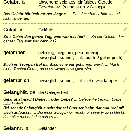
Gelabr
, is
abwertend seichtes, einfältiges Gerede;
Geschwätz; (siehe auch ↗Gelapp)
Dos Gelabr här iech mr net längr a.
...
Das Geschwätz höre ich mir
nicht länger an.
Gelait
, is
Geläute
Su e Gelait dan ganzn Tog, wos war dee lus?
...
So ein Geläute den
ganzen Tag, was war denn los?
gelamper
gelenkig, biegsam, geschmeidig,
beweglich, schnell, flink (auch
↗
gelamprich
)
Mach en Troppen Eel na, dass es wiedr gelamper werd.
...
Mach
einen Tropfen Öl ran, dass es wieder beweglich wird.
gelamprich
beweglich, schnell, flink siehe
↗
gelamper
Gelanghät
, de
die Gelegenheit
Gelanghät macht Diebe ... oder Liebe?
...
Gelegenheit macht Diebe ...
oder Liebe?
Bei schedr Gelanghät macht dar sei Fraa schlacht, dar soll mol uff
siech aufpassn.
...
Bei jeder Gelegenheit macht er seine Frau schlecht,
der sollte mal auf sich aufpassen.
Gelannr
, is
Geländer