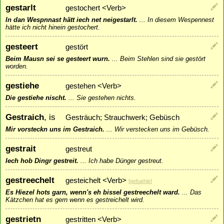
gestarlt
gestochert <Verb>
In dan Wespnnast hätt iech net neigestarlt.
...
In diesem Wespennest
hätte ich nicht hinein gestochert.
gesteert
gestört
Beim Mausn sei se gesteert wurn.
...
Beim Stehlen sind sie gestört
worden.
gestiehe
gestehen <Verb>
Die gestiehe nischt.
...
Sie gestehen nichts.
Gestraich
, is
Gesträuch; Strauchwerk; Gebüsch
Mir vorsteckn uns im Gestraich.
...
Wir verstecken uns im Gebüsch.
gestrait
gestreut
Iech hob Dingr gestreit.
...
Ich habe Dünger gestreut.
gestreechelt
gesteichelt <Verb>
[
gefuehle
]
Es Hiezel hots garn, wenn's eh bissel gestreechelt ward.
...
Das
Kätzchen hat es gern wenn es gestreichelt wird.
gestrietn
gestritten <Verb>