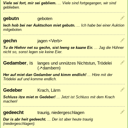
Viele sei fort, mir sei gebliem.
...
Viele sind fortgegangen, wir sind
geblieben.
gebutn
geboten
Iech hob bei ner Auktschon miet gebutn.
...
Ich habe bei einer Auktion
mitgeboten.
gechn
jagen <Verb>
Tu de Hiehnr net su gechn, sist leeng se kaane Eir.
...
Jag die Hühner
nicht so, sonst legen sie keine Eier.
Gedamber
, is
langes und unnützes Nichtstun, Trödelei
(
↗
dambern
)
Her auf miet dan Gedamber und kimm endlich!
...
Höre mit der
Trödelei auf und komme endlich.
Gedeber
Krach, Lärm
Schluss itze miet m Gedeber!
...
Jetzt ist Schluss mit dem Krach
machen!
gedeecht
traurig, niedergeschlagen
Dar is abr heit gedeecht.
...
Der ist aber heute traurig
(niedergeschlagen).