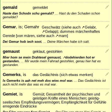
gemald
gemeldet
Haste dan Schodn schu gemald?
...
Hast du den Schaden schon
gemeldet?
Gemar
, is; Gemahr
Geschwätz (siehe auch
↗
Gelabr
,
↗
Gelapp
); dummes märchenhaftes
Gerede [von mären, siehe auch
↗
marn
]
Dei Gemar hob iech soot.
...
Deine Märchen habe ich satt.
gemaust
geklaut, gestohlen
Mier hom se mein Drahtesel gemaust,
↗
dodehierden
hot er
gestanden.
...
Mir wurde mein Fahrrad gestohlen, genau hier hat es
gestanden.
Gemerks
, is
das Gedächtnis (sich etwas merken)
Is Gemerks is aah net meh dos wies mol war.
...
Das Gedächtnis ist
auch nicht mehr das was es mal war.
Gemiet
, is
Gemüt; Gesamtheit der psychischen und
geistigen Kräfte eines Menschen; geistig-
seelisches Empfindungsvermögen; Empfänglichkeit für Gefühle
erregende Eindrücke