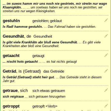
... im suwos hamm mir uns noch nie gestrietn, mir streitn nur wagn
Klaanigkätn.
...
... um soetwas haben wir uns noch nie gestritten, wir
streiten uns nur wegen Kleinigkeiten.
gestuhln
gestohlen; geklaut
Is Radl hammse gestuhln.
...
Das Fahrrad haben sie gestohlen.
Gesundhät
, de
Gesundheit
Is gibt viele Krankhätn abr bluß eene Gesundhät.
...
Es gibt viele
Krankheiten aber bloß eine Gesundheit.
getaacht
getaugt
... nischt hots getaacht
...
... es hat nichts getaugt
Geträd
, is (Getraad)
das Getreide
Is Geträd (Getraad) stieht heir gut.
...
Das Getreide steht in diesem
Jahr gut.
getraue
, sich
sich etwas getrauen
sich reigtraue
...
sich getrauen hinzugehen
getroppt
getropft <Verb>