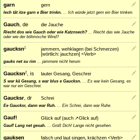
garn
gern
Iech tät itze garn e Bier trinkn.
...
Ich würde jetzt gern ein Bier trinken.
Gauch
, de
die Jauche
Riecht dos wie Gauch oder wie Katznsech?
...
Riecht das wie Jauche
oder wie der böhmische Wind?
gaucksn
1
jammern, wehklagen (bei Schmerzen)
[wörtlich: jauchzen] <Verb>
gauks net su rim
...
jammere nicht herum
Gaucksn
, is
2
lauter Gesang, Geschrei
S war kä Gesang, s war blus e Gaucksn.
...
Es war kein Gesang, es
war nur ein Geschrei.
Gaucksr
, dr
Schrei
Ee Gaucksr, dann war Ruh.
...
Ein Schrei, dann war Ruhe.
Gauf!
Glück auf (auch
↗
Glick auf
)
Gauf! Lang net gesah.
...
Grüß Dich! Lange nicht gesehen.
gauksen
falsch und laut singen, krächzen <Verb>