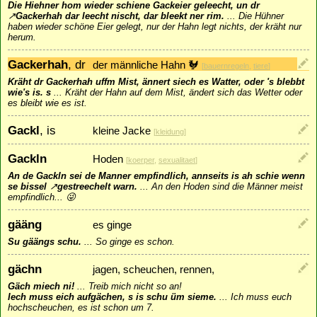
Die Hiehner hom wieder schiene Gackeier geleecht, un dr
↗
Gackerhah
dar leecht nischt, dar bleekt ner rim.
...
Die Hühner
haben wieder schöne Eier gelegt, nur der Hahn legt nichts, der kräht nur
herum.
Gackerhah
, dr
der männliche Hahn 🐓
[
bauernregeln
,
tiere
]
Kräht dr Gackerhah uffm Mist, ännert siech es Watter, oder 's blebbt
wie's is. s
...
Kräht der Hahn auf dem Mist, ändert sich das Wetter oder
es bleibt wie es ist.
Gackl
, is
kleine Jacke
[
kleidung
]
Gackln
Hoden
[
koerper
,
sexualitaet
]
An de Gackln sei de Manner empfindlich, annseits is ah schie wenn
se bissel
↗
gestreechelt
warn.
...
An den Hoden sind die Männer meist
empfindlich... 😜
gääng
es ginge
Su gäängs schu.
...
So ginge es schon.
gächn
jagen, scheuchen, rennen,
Gäch miech ni!
...
Treib mich nicht so an!
Iech muss eich aufgächen, s is schu üm sieme.
...
Ich muss euch
hochscheuchen, es ist schon um 7.