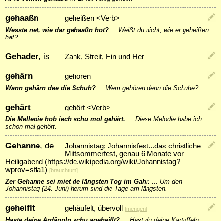
gehaaßn
geheißen <Verb>
Wesste net, wie dar gehaaßn hot?
...
Weißt du nicht, wie er geheißen
hat?
Gehader
, is
Zank, Streit, Hin und Her
gehärn
gehören
Wann gehärn dee die Schuh?
...
Wem gehören denn die Schuhe?
gehärt
gehört <Verb>
Die Melledie hob iech schu mol gehärt.
...
Diese Melodie habe ich
schon mal gehört.
Gehanne
, de
Johannistag; Johannisfest...das christliche
Mittsommerfest, genau 6 Monate vor
Heiligabend (https://de.wikipedia.org/wiki/Johannistag?
wprov=sfla1)
[
brauchtum
]
Zer Gehanne sei miet de längsten Tog im Gahr.
...
Um den
Johannistag (24. Juni) herum sind die Tage am längsten.
geheiflt
gehäufelt, übervoll
[
mengen
]
Haste deine Ardäppln schu ageheiflt?
...
Hast du deine Kartoffeln