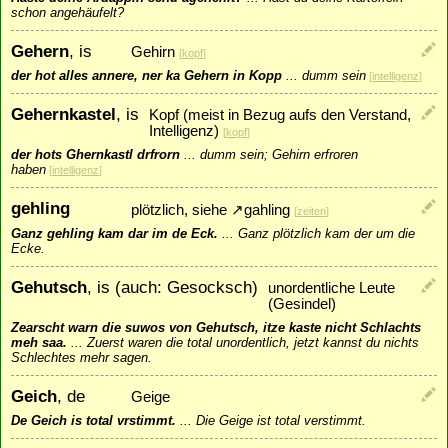
schon angehäufelt?
Gehern
, is
Gehirn
[
kopf
]
der hot alles annere, ner ka Gehern in Kopp
...
dumm sein
[
intelligenz
]
Gehernkastel
, is
Kopf (meist in Bezug aufs den Verstand,
Intelligenz)
[
kopf
]
der hots Ghernkastl drfrorn
...
dumm sein; Gehirn erfroren
haben
[
intelligenz
]
gehling
plötzlich, siehe
↗
gahling
[
zeiten
]
Ganz gehling kam dar im de Eck.
...
Ganz plötzlich kam der um die
Ecke.
Gehutsch
, is (auch: Gesocksch)
unordentliche Leute
(Gesindel)
Zearscht warn die suwos von Gehutsch, itze kaste nicht Schlachts
meh saa.
...
Zuerst waren die total unordentlich, jetzt kannst du nichts
Schlechtes mehr sagen.
Geich
, de
Geige
De Geich is total vrstimmt.
...
Die Geige ist total verstimmt.