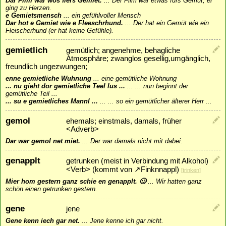
Dar Film war wos fiers Gemiet.
...
Der Film war etwas fürs Gemüt, er
ging zu Herzen.
e Gemietsmensch
...
ein gefühlvoller Mensch
Dar hot e Gemiet wie e Fleeschrhund.
...
Der hat ein Gemüt wie ein
Fleischerhund (er hat keine Gefühle).
gemietlich
gemütlich; angenehme, behagliche
Atmosphäre; zwanglos gesellig,umgänglich,
freundlich ungezwungen;
enne gemietliche Wuhnung
...
eine gemütliche Wohnung
... nu gieht dor gemietliche Teel lus ...
...
... nun beginnt der
gemütliche Teil ...
... su e gemietliches Mannl ...
...
... so ein gemütlicher älterer Herr ...
gemol
ehemals; einstmals, damals, früher
<Adverb>
Dar war gemol net miet.
...
Der war damals nicht mit dabei.
genapplt
getrunken (meist in Verbindung mit Alkohol)
<Verb> (kommt von
↗
Finknnappl
)
[
trinken
]
Mier hom gestern ganz schie en genapplt. 🥴
...
Wir hatten ganz
schön einen getrunken gestern.
gene
jene
Gene kenn iech gar net.
...
Jene kenne ich gar nicht.