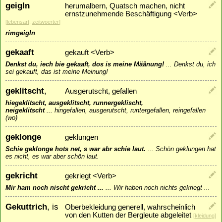
geigln
herumalbern, Quatsch machen, nicht
ernstzunehmende Beschäftigung <Verb>
[
lebensart
,
zeitwoerter
]
rimgeigln
gekaaft
gekauft <Verb>
Denkst du, iech bie gekaaft, dos is meine Määnung!
...
Denkst du, ich
sei gekauft, das ist meine Meinung!
geklitscht
,
Ausgerutscht, gefallen
hiegeklitscht, ausgeklitscht, runnergeklischt,
neigeklitscht
...
hingefallen, ausgerutscht, runtergefallen, reingefallen
(wo)
geklonge
geklungen
Schie geklonge hots net, s war abr schie laut.
...
Schön geklungen hat
es nicht, es war aber schön laut.
gekricht
gekriegt <Verb>
Mir ham noch nischt gekricht ...
...
Wir haben noch nichts gekriegt ...
Gekuttrich
, is
Oberbekleidung generell, wahrscheinlich
von den Kutten der Bergleute abgeleitet
[
kleidung
]