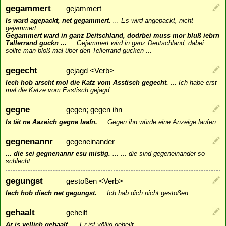
gegammert
gejammert
Is ward agepackt, net gegammert.
...
Es wird angepackt, nicht
gejammert.
Gegammert ward in ganz Deitschland, dodrbei muss mor bluß iebrn
Tallerrand guckn ...
...
Gejammert wird in ganz Deutschland, dabei
sollte man bloß mal über den Tellerrand gucken ...
gegecht
gejagd <Verb>
Iech hob arscht mol die Katz vom Asstisch gegecht.
...
Ich habe erst
mal die Katze vom Esstisch gejagd.
gegne
gegen; gegen ihn
Is tät ne Aazeich gegne laafn.
...
Gegen ihn würde eine Anzeige laufen.
gegnenannr
gegeneinander
... die sei gegnenannr esu mistig.
...
... die sind gegeneinander so
schlecht.
gegungst
gestoßen <Verb>
Iech hob diech net gegungst.
...
Ich hab dich nicht gestoßen.
gehaalt
geheilt
Ar is vellich gehaalt.
...
Er ist völlig geheilt.