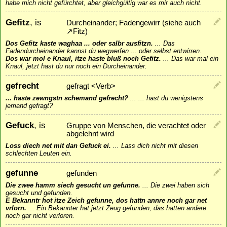
habe mich nicht gefürchtet, aber gleichgültig war es mir auch nicht.
Gefitz
, is
Durcheinander; Fadengewirr (siehe auch
↗
Fitz
)
Dos Gefitz kaste waghaa ... oder salbr ausfitzn.
...
Das
Fadendurcheinander kannst du wegwerfen ... oder selbst entwirren.
Dos war mol e Knaul, itze haste bluß noch Gefitz.
...
Das war mal ein
Knaul, jetzt hast du nur noch ein Durcheinander.
gefrecht
gefragt <Verb>
... haste zewngstn schemand gefrecht?
...
... hast du wenigstens
jemand gefragt?
Gefuck
, is
Gruppe von Menschen, die verachtet oder
abgelehnt wird
Loss diech net mit dan Gefuck ei.
...
Lass dich nicht mit diesen
schlechten Leuten ein.
gefunne
gefunden
Die zwee hamm siech gesucht un gefunne.
...
Die zwei haben sich
gesucht und gefunden.
E Bekanntr hot itze Zeich gefunne, dos hattn annre noch gar net
vrlorn.
...
Ein Bekannter hat jetzt Zeug gefunden, das hatten andere
noch gar nicht verloren.