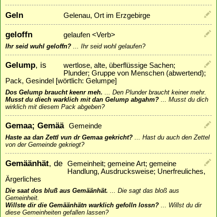
Geln
Gelenau, Ort im Erzgebirge
geloffn
gelaufen <Verb>
Ihr seid wuhl geloffn?
...
Ihr seid wohl gelaufen?
Gelump
, is
wertlose, alte, überflüssige Sachen;
Plunder; Gruppe von Menschen (abwertend);
Pack, Gesindel [wörtlich: Gelumpe]
Dos Gelump braucht keenr meh.
...
Den Plunder braucht keiner mehr.
Musst du diech warklich mit dan Gelump abgahm?
...
Musst du dich
wirklich mit diesem Pack abgeben?
Gemaa; Gemää
Gemeinde
Haste aa dan Zettl vun dr Gemaa gekricht?
...
Hast du auch den Zettel
von der Gemeinde gekriegt?
Gemäänhät
, de
Gemeinheit; gemeine Art; gemeine
Handlung, Ausdrucksweise; Unerfreuliches,
Ärgerliches
Die saat dos bluß aus Gemäänhät.
...
Die sagt das bloß aus
Gemeinheit.
Willste dir die Gemäänhätn warklich gefolln lossn?
...
Willst du dir
diese Gemeinheiten gefallen lassen?