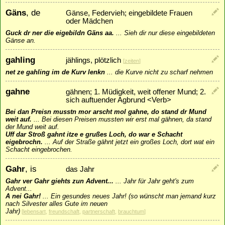
Gäns
, de
Gänse, Federvieh; eingebildete Frauen
oder Mädchen
Guck dr ner die eigebildn Gäns aa.
...
Sieh dir nur diese eingebildeten
Gänse an.
gahling
jählings, plötzlich
[
zeiten
]
net ze gahling im de Kurv lenkn
...
die Kurve nicht zu scharf nehmen
gahne
gähnen; 1. Müdigkeit, weit offener Mund; 2.
sich auftuender Agbrund <Verb>
Bei dan Preisn musstn mor arscht mol gahne, do stand dr Mund
weit auf.
...
Bei diesen Preisen mussten wir erst mal gähnen, da stand
der Mund weit auf.
Uff dar Stroß gahnt itze e grußes Loch, do war e Schacht
eigebrochn.
...
Auf der Straße gähnt jetzt ein großes Loch, dort wat ein
Schacht eingebrochen.
Gahr
, is
das Jahr
Gahr ver Gahr giehts zun Advent...
...
Jahr für Jahr geht's zum
Advent...
A nei Gahr!
...
Ein gesundes neues Jahr! (so wünscht man jemand kurz
nach Silvester alles Gute im neuen
Jahr)
[
lebensart
,
freundschaft
,
partnerschaft
,
brauchtum
]