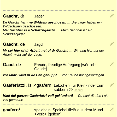
Gaachr
, dr
Jäger
De Gaachr ham ne Wildsau geschossn.
...
Die Jäger haben ein
Wildschwein geschossen.
Mei Nachbar is e Scharzngaachr.
...
Mein Nachbar ist ein
Schürzenjäger.
Gaacht
, de
Jagd
Mr sei hier of dr Arbett, net of dr Gaacht.
...
Wir sind hier auf der
Arbeit, nicht auf der Jagd.
Gaad
, de
Freude, freudige Aufregung [wörtlich:
Geude]
vor lautr Gaad in de Heh gehuppt
...
vor Freude hochgesprungen
Gaaferlatzl
, is
↗
gaafern
Lätzchen, für Kleinkinder zum
sabbern 🤤
[
essen
]
Hast dei ganzes Gaaferlatzl voll geklunkert!
...
Du hast dir den Latz
voll gemacht!
gaafern
1
speicheln; Speichel fließt aus dem Mund
<Verb> [geifern]