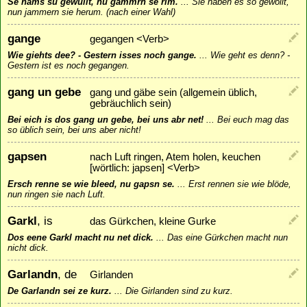
Se hams su gewullt, nu gammrn se rim.
...
Sie haben es so gewollt,
nun jammern sie herum. (nach einer Wahl)
gange
gegangen <Verb>
Wie giehts dee? - Gestern isses noch gange.
...
Wie geht es denn? -
Gestern ist es noch gegangen.
gang un gebe
gang und gäbe sein (allgemein üblich,
gebräuchlich sein)
Bei eich is dos gang un gebe, bei uns abr net!
...
Bei euch mag das
so üblich sein, bei uns aber nicht!
gapsen
nach Luft ringen, Atem holen, keuchen
[wörtlich: japsen] <Verb>
Ersch renne se wie bleed, nu gapsn se.
...
Erst rennen sie wie blöde,
nun ringen sie nach Luft.
Garkl
, is
das Gürkchen, kleine Gurke
Dos eene Garkl macht nu net dick.
...
Das eine Gürkchen macht nun
nicht dick.
Garlandn
, de
Girlanden
De Garlandn sei ze kurz.
...
Die Girlanden sind zu kurz.