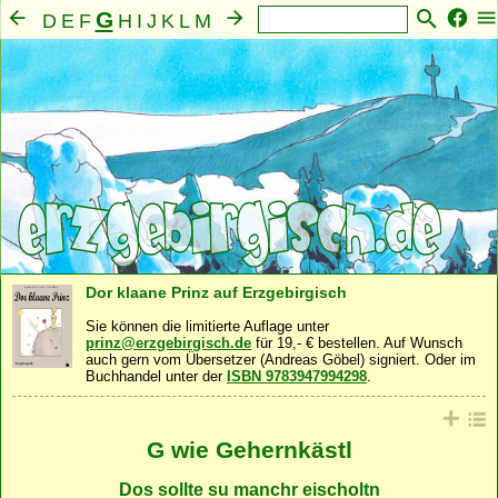
G
D
E
F
H
I
J
K
L
M
N
O
P
Q
R
S
T
U
V
W
X
Y
Z
A
B
C
Mensch
Seele
Geist
Familie
Gemeinschaft
·
·
·
·
·
Nahrung
Natur
Sonstiges
·
·
Dor klaane Prinz auf Erzgebirgisch
Sie können die limitierte Auflage unter
prinz@erzgebirgisch.de
für 19,- € bestellen. Auf Wunsch
auch gern vom Übersetzer (Andreas Göbel) signiert. Oder im
Buchhandel unter der
ISBN 9783947994298
.
G wie Gehernkästl
Dos sollte su manchr eischoltn