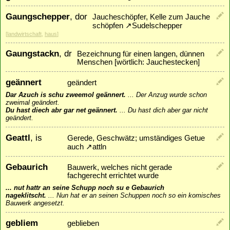
Gaungschepper
, dor
Jaucheschöpfer, Kelle zum Jauche
schöpfen
↗
Sudelschepper
[
landwirtschaft
,
haus
]
Gaungstackn
, dr
Bezeichnung für einen langen, dünnen
Menschen [wörtlich: Jauchestecken]
geännert
geändert
Dar Azuch is schu zweemol geännert.
...
Der Anzug wurde schon
zweimal geändert.
Du hast diech abr gar net geännert.
...
Du hast dich aber gar nicht
geändert.
Geattl
, is
Gerede, Geschwätz; umständiges Getue
auch
↗
attln
Gebaurich
Bauwerk, welches nicht gerade
fachgerecht errichtet wurde
... nut hattr an seine Schupp noch su e Gebaurich
nageklitscht.
...
Nun hat er an seinen Schuppen noch so ein komisches
Bauwerk angesetzt.
gebliem
geblieben