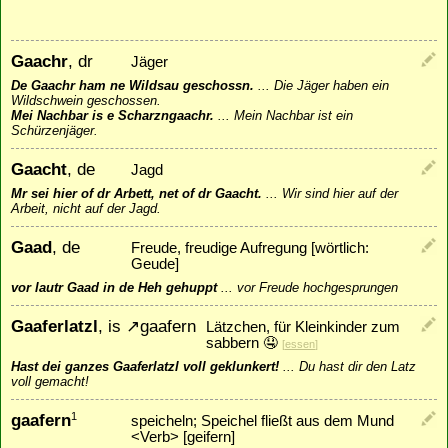
Gaachr
, dr
Jäger
De Gaachr ham ne Wildsau geschossn.
...
Die Jäger haben ein
Wildschwein geschossen.
Mei Nachbar is e Scharzngaachr.
...
Mein Nachbar ist ein
Schürzenjäger.
Gaacht
, de
Jagd
Mr sei hier of dr Arbett, net of dr Gaacht.
...
Wir sind hier auf der
Arbeit, nicht auf der Jagd.
Gaad
, de
Freude, freudige Aufregung [wörtlich:
Geude]
vor lautr Gaad in de Heh gehuppt
...
vor Freude hochgesprungen
Gaaferlatzl
, is
↗
gaafern
Lätzchen, für Kleinkinder zum
sabbern 🤤
[
essen
]
Hast dei ganzes Gaaferlatzl voll geklunkert!
...
Du hast dir den Latz
voll gemacht!
gaafern
1
speicheln; Speichel fließt aus dem Mund
<Verb> [geifern]