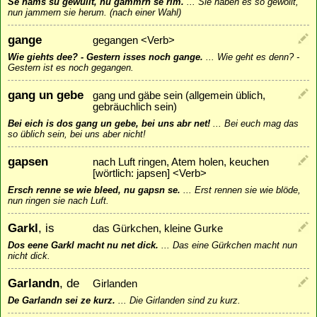
Se hams su gewullt, nu gammrn se rim.
...
Sie haben es so gewollt,
nun jammern sie herum. (nach einer Wahl)
gange
gegangen <Verb>
Wie giehts dee? - Gestern isses noch gange.
...
Wie geht es denn? -
Gestern ist es noch gegangen.
gang un gebe
gang und gäbe sein (allgemein üblich,
gebräuchlich sein)
Bei eich is dos gang un gebe, bei uns abr net!
...
Bei euch mag das
so üblich sein, bei uns aber nicht!
gapsen
nach Luft ringen, Atem holen, keuchen
[wörtlich: japsen] <Verb>
Ersch renne se wie bleed, nu gapsn se.
...
Erst rennen sie wie blöde,
nun ringen sie nach Luft.
Garkl
, is
das Gürkchen, kleine Gurke
Dos eene Garkl macht nu net dick.
...
Das eine Gürkchen macht nun
nicht dick.
Garlandn
, de
Girlanden
De Garlandn sei ze kurz.
...
Die Girlanden sind zu kurz.