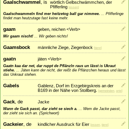
Gaalschwammel
, is
wörtlich Gelbschwämmchen, der
Pfifferling
[
essen
]
Gaalschwammeln find mer heitzetog ball gar nimmee.
...
Pfifferlinge
findet man heutzutage fast keine mehr.
gaam
geben, reichen <Verb>
Mir gaam nischt!
...
Wir geben nichts!
Gaamsbock
männliche Ziege, Ziegenbock
[
tiere
]
gaatn
jäten <Verb>
Gaatn kaa dar net, dar ruppt de Pflänzln raus un lässt is Ukraut
stiehe.
...
Jäten kann der nicht, der reißt die Pflänzchen heraus und lässt
das Unkraut stehen.
Gabels
Gablenz, Dorf im Erzgebirgskreis an der
B169 in der Nähe von Stollberg.
[
gemeinden
,
orte
]
Gack
, de
Jacke
Wann de Gack passt, dar zieht se siech a.
...
Wem die Jacke passt,
der zieht sie sich an. (Sprichwort)
Gackeier
, de
kindlicher Ausdruck für Eier
[
essen
,
tiere
]