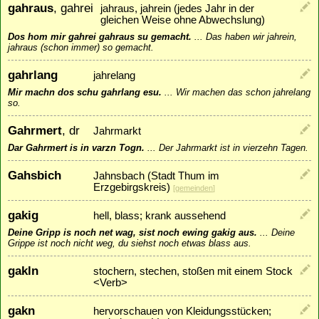
gahraus
, gahrei
jahraus, jahrein (jedes Jahr in der
gleichen Weise ohne Abwechslung)
Dos hom mir gahrei gahraus su gemacht.
...
Das haben wir jahrein,
jahraus (schon immer) so gemacht.
gahrlang
jahrelang
Mir machn dos schu gahrlang esu.
...
Wir machen das schon jahrelang
so.
Gahrmert
, dr
Jahrmarkt
Dar Gahrmert is in varzn Togn.
...
Der Jahrmarkt ist in vierzehn Tagen.
Gahsbich
Jahnsbach (Stadt Thum im
Erzgebirgskreis)
[
gemeinden
]
gakig
hell, blass; krank aussehend
Deine Gripp is noch net wag, sist noch ewing gakig aus.
...
Deine
Grippe ist noch nicht weg, du siehst noch etwas blass aus.
gakln
stochern, stechen, stoßen mit einem Stock
<Verb>
gakn
hervorschauen von Kleidungsstücken;