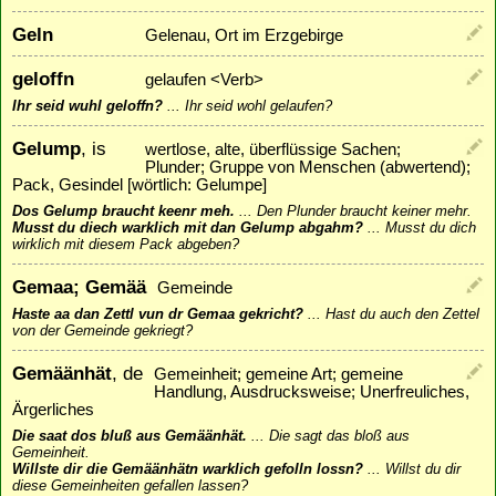
Geln
Gelenau, Ort im Erzgebirge
geloffn
gelaufen <Verb>
Ihr seid wuhl geloffn?
...
Ihr seid wohl gelaufen?
Gelump
, is
wertlose, alte, überflüssige Sachen;
Plunder; Gruppe von Menschen (abwertend);
Pack, Gesindel [wörtlich: Gelumpe]
Dos Gelump braucht keenr meh.
...
Den Plunder braucht keiner mehr.
Musst du diech warklich mit dan Gelump abgahm?
...
Musst du dich
wirklich mit diesem Pack abgeben?
Gemaa; Gemää
Gemeinde
Haste aa dan Zettl vun dr Gemaa gekricht?
...
Hast du auch den Zettel
von der Gemeinde gekriegt?
Gemäänhät
, de
Gemeinheit; gemeine Art; gemeine
Handlung, Ausdrucksweise; Unerfreuliches,
Ärgerliches
Die saat dos bluß aus Gemäänhät.
...
Die sagt das bloß aus
Gemeinheit.
Willste dir die Gemäänhätn warklich gefolln lossn?
...
Willst du dir
diese Gemeinheiten gefallen lassen?