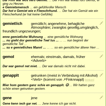
Dar Film war wos fiers Gemiet.
...
Der Film war etwas fürs Gemüt, er
ging zu Herzen.
e Gemietsmensch
...
ein gefühlvoller Mensch
Dar hot e Gemiet wie e Fleeschrhund.
...
Der hat ein Gemüt wie ein
Fleischerhund (er hat keine Gefühle).
gemietlich
gemütlich; angenehme, behagliche
Atmosphäre; zwanglos gesellig,umgänglich,
freundlich ungezwungen;
enne gemietliche Wuhnung
...
eine gemütliche Wohnung
... nu gieht dor gemietliche Teel lus ...
...
... nun beginnt der
gemütliche Teil ...
... su e gemietliches Mannl ...
...
... so ein gemütlicher älterer Herr ...
gemol
ehemals; einstmals, damals, früher
<Adverb>
Dar war gemol net miet.
...
Der war damals nicht mit dabei.
genapplt
getrunken (meist in Verbindung mit Alkohol)
<Verb> (kommt von
↗
Finknnappl
)
[
trinken
]
Mier hom gestern ganz schie en genapplt. 🥴
...
Wir hatten ganz
schön einen getrunken gestern.
gene
jene
Gene kenn iech gar net.
...
Jene kenne ich gar nicht.