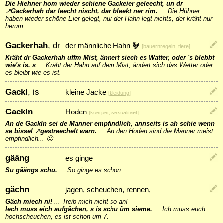
Die Hiehner hom wieder schiene Gackeier geleecht, un dr
↗
Gackerhah
dar leecht nischt, dar bleekt ner rim.
...
Die Hühner
haben wieder schöne Eier gelegt, nur der Hahn legt nichts, der kräht nur
herum.
Gackerhah
, dr
der männliche Hahn 🐓
[
bauernregeln
,
tiere
]
Kräht dr Gackerhah uffm Mist, ännert siech es Watter, oder 's blebbt
wie's is. s
...
Kräht der Hahn auf dem Mist, ändert sich das Wetter oder
es bleibt wie es ist.
Gackl
, is
kleine Jacke
[
kleidung
]
Gackln
Hoden
[
koerper
,
sexualitaet
]
An de Gackln sei de Manner empfindlich, annseits is ah schie wenn
se bissel
↗
gestreechelt
warn.
...
An den Hoden sind die Männer meist
empfindlich... 😜
gääng
es ginge
Su gäängs schu.
...
So ginge es schon.
gächn
jagen, scheuchen, rennen,
Gäch miech ni!
...
Treib mich nicht so an!
Iech muss eich aufgächen, s is schu üm sieme.
...
Ich muss euch
hochscheuchen, es ist schon um 7.