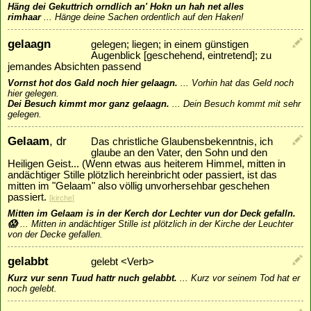
Häng dei Gekuttrich orndlich an' Hokn un hah net alles
rimhaar
...
Hänge deine Sachen ordentlich auf den Haken!
gelaagn
gelegen; liegen; in einem günstigen
Augenblick [geschehend, eintretend]; zu
jemandes Absichten passend
Vornst hot dos Gald noch hier gelaagn.
...
Vorhin hat das Geld noch
hier gelegen.
Dei Besuch kimmt mor ganz gelaagn.
...
Dein Besuch kommt mit sehr
gelegen.
Gelaam
, dr
Das christliche Glaubensbekenntnis, ich
glaube an den Vater, den Sohn und den
Heiligen Geist... (Wenn etwas aus heiterem Himmel, mitten in
andächtiger Stille plötzlich hereinbricht oder passiert, ist das
mitten im "Gelaam" also völlig unvorhersehbar geschehen
passiert.
[
kirche
]
Mitten im Gelaam is in der Kerch dor Lechter vun dor Deck gefalln.
😱
...
Mitten in andächtiger Stille ist plötzlich in der Kirche der Leuchter
von der Decke gefallen.
gelabbt
gelebt <Verb>
Kurz vur senn Tuud hattr nuch gelabbt.
...
Kurz vor seinem Tod hat er
noch gelebt.