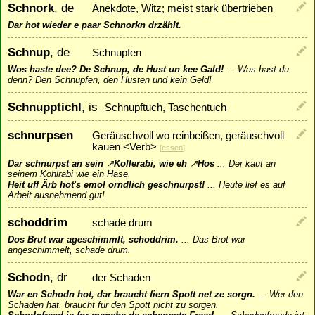
Schnork
, de
Anekdote, Witz; meist stark übertrieben
Dar hot wieder e paar Schnorkn drzählt.
Schnup
, de
Schnupfen
Wos haste dee? De Schnup, de Hust un kee Gald!
...
Was hast du
denn? Den Schnupfen, den Husten und kein Geld!
Schnupptichl
, is
Schnupftuch, Taschentuch
schnurpsen
Geräuschvoll wo reinbeißen, geräuschvoll
kauen <Verb>
[
essen
]
Dar schnurpst an sein
↗
Kollerabi
, wie eh
↗
Hos
...
Der kaut an
seinem Kohlrabi wie ein Hase.
Heit uff Ärb hot's emol orndlich geschnurpst!
...
Heute lief es auf
Arbeit ausnehmend gut!
schoddrim
schade drum
Dos Brut war ageschimmlt, schoddrim.
...
Das Brot war
angeschimmelt, schade drum.
Schodn
, dr
der Schaden
War en Schodn hot, dar braucht fiern Spott net ze sorgn.
...
Wer den
Schaden hat, braucht für den Spott nicht zu sorgen.