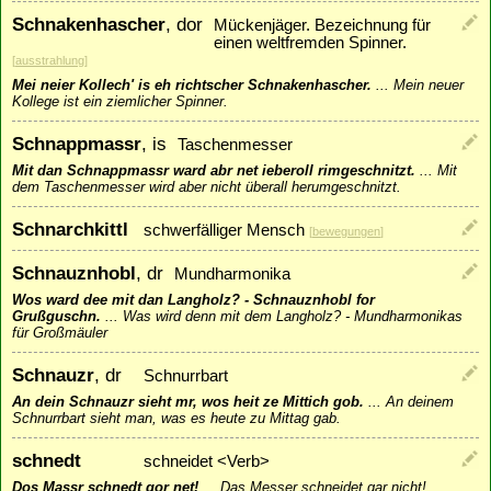
Schnakenhascher
, dor
Mückenjäger. Bezeichnung für
einen weltfremden Spinner.
[
ausstrahlung
]
Mei neier Kollech' is eh richtscher Schnakenhascher.
...
Mein neuer
Kollege ist ein ziemlicher Spinner.
Schnappmassr
, is
Taschenmesser
Mit dan Schnappmassr ward abr net ieberoll rimgeschnitzt.
...
Mit
dem Taschenmesser wird aber nicht überall herumgeschnitzt.
Schnarchkittl
schwerfälliger Mensch
[
bewegungen
]
Schnauznhobl
, dr
Mundharmonika
Wos ward dee mit dan Langholz? - Schnauznhobl for
Grußguschn.
...
Was wird denn mit dem Langholz? - Mundharmonikas
für Großmäuler
Schnauzr
, dr
Schnurrbart
An dein Schnauzr sieht mr, wos heit ze Mittich gob.
...
An deinem
Schnurrbart sieht man, was es heute zu Mittag gab.
schnedt
schneidet <Verb>
Dos Massr schnedt gor net!
...
Das Messer schneidet gar nicht!