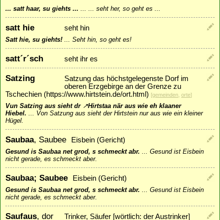
... satt haar, su giehts ...
...
... seht her, so geht es ...
satt hie
seht hin
Satt hie, su giehts!
...
Seht hin, so geht es!
satt´r´sch
seht ihr es
Satzing
Satzung das höchstgelegenste Dorf im
oberen Erzgebirge an der Grenze zu
Tschechien (https://www.hirtstein.de/ort.html)
[
gemeinden
,
orte
]
Vun Satzing aus sieht dr
↗
Hirtstaa
när aus wie eh klaaner
Hiebel.
...
Von Satzung aus sieht der Hirtstein nur aus wie ein kleiner
Hügel.
Saubaa
, Saubee
Eisbein (Gericht)
Gesund is Saubaa net grod, s schmeckt abr.
...
Gesund ist Eisbein
nicht gerade, es schmeckt aber.
Saubaa; Saubee
Eisbein (Gericht)
Gesund is Saubaa net grod, s schmeckt abr.
...
Gesund ist Eisbein
nicht gerade, es schmeckt aber.
Saufaus
, dor
Trinker, Säufer [wörtlich: der Austrinker]