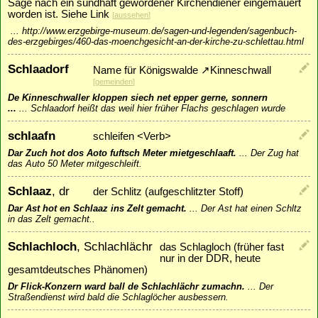
Sage nach ein sündhaft gewordener Kirchendiener eingemauert
worden ist. Siehe Link
[
aussehen
]
...
http://www.erzgebirge-museum.de/sagen-und-legenden/sagenbuch-
des-erzgebirges/460-das-moenchgesicht-an-der-kirche-zu-schlettau.html
Schlaadorf
Name für Königswalde
↗
Kinneschwall
[
gemeinden
]
De Kinneschwaller kloppen siech net epper gerne, sonnern
...
...
Schlaadorf heißt das weil hier früher Flachs geschlagen wurde
schlaafn
schleifen <Verb>
Dar Zuch hot dos Aoto fuftsch Meter mietgeschlaaft.
...
Der Zug hat
das Auto 50 Meter mitgeschleift.
Schlaaz
, dr
der Schlitz (aufgeschlitzter Stoff)
Dar Ast hot en Schlaaz ins Zelt gemacht.
...
Der Ast hat einen Schltz
in das Zelt gemacht..
Schlachloch
, Schlachlächr
das Schlagloch (früher fast
nur in der DDR, heute
gesamtdeutsches Phänomen)
Dr Flick-Konzern ward ball de Schlachlächr zumachn.
...
Der
Straßendienst wird bald die Schlaglöcher ausbessern.