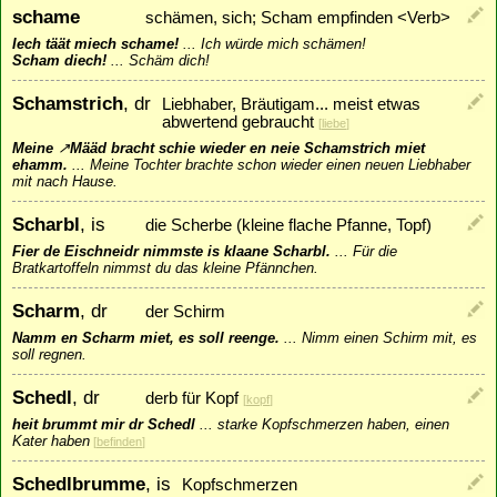
schame
schämen, sich; Scham empfinden <Verb>
Iech täät miech schame!
...
Ich würde mich schämen!
Scham diech!
...
Schäm dich!
Schamstrich
, dr
Liebhaber, Bräutigam... meist etwas
abwertend gebraucht
[
liebe
]
Meine
↗
Määd
bracht schie wieder en neie Schamstrich miet
ehamm.
...
Meine Tochter brachte schon wieder einen neuen Liebhaber
mit nach Hause.
Scharbl
, is
die Scherbe (kleine flache Pfanne, Topf)
Fier de Eischneidr nimmste is klaane Scharbl.
...
Für die
Bratkartoffeln nimmst du das kleine Pfännchen.
Scharm
, dr
der Schirm
Namm en Scharm miet, es soll reenge.
...
Nimm einen Schirm mit, es
soll regnen.
Schedl
, dr
derb für Kopf
[
kopf
]
heit brummt mir dr Schedl
...
starke Kopfschmerzen haben, einen
Kater haben
[
befinden
]
Schedlbrumme
, is
Kopfschmerzen