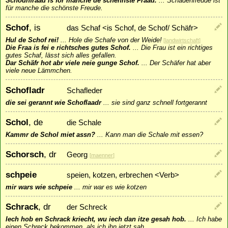
Schodnfraad is for manche de schennste Fraad.
...
Schadenfreude ist
für manche die schönste Freude.
Schof
, is
das Schaf <is Schof, de Schof/ Schäfr>
Hul de Schof rei!
...
Hole die Schafe von der Weide!
[
landwirtschaft
]
Die Fraa is fei e richtsches gutes Schof.
...
Die Frau ist ein richtiges
gutes Schaf, lässt sich alles gefallen.
Dar Schäfr hot abr viele neie gunge Schof.
...
Der Schäfer hat aber
viele neue Lämmchen.
Schofladr
Schafleder
die sei gerannt wie Schoflaadr
...
sie sind ganz schnell fortgerannt
Schol
, de
die Schale
Kammr de Schol miet assn?
...
Kann man die Schale mit essen?
Schorsch
, dr
Georg
[
maenner
]
schpeie
speien, kotzen, erbrechen <Verb>
mir wars wie schpeie
...
mir war es wie kotzen
Schrack
, dr
der Schreck
Iech hob en Schrack kriecht, wu iech dan itze gesah hob.
...
Ich habe
einen Schreck bekommen, als ich ihn jetzt sah.