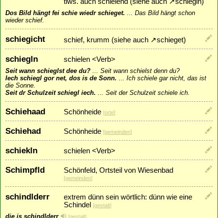
tlws. auch schielend (siehe auch
↗
schiegln
)
Dos Bild hängt fei schie wiedr schieget.
...
Das Bild hängt schon
wieder schief.
schiegicht
schief, krumm (siehe auch
↗
schieget
)
schiegln
schielen <Verb>
Seit wann schieglst dee du?
...
Seit wann schielst denn du?
Iech schiegl gor net, dos is de Sonn.
...
Ich schiele gar nicht, das ist
die Sonne.
Seit dr Schulzeit schiegl iech.
...
Seit der Schulzeit schiele ich.
Schiehaad
Schönheide
[
orte
]
Schiehad
Schönheide
[
gemeinden
]
schiekln
schielen <Verb>
Schimpfld
Schönfeld, Ortsteil von Wiesenbad
[
gemeinden
]
schindlderr
extrem dünn sein wörtlich: dünn wie eine
Schindel
[
gestalt
]
die is schindlderr
[
gestalt
]