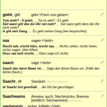
gieht
, gitt
geht <Form von gehen>
Tuts wieh? - S´gieht.
...
Tut es weh? - Es geht.
Seit wann gitt dee die Uhr net meh?
...
Seit wann geht denn die Uhr
nicht mehr?
Is gitt sein Gang,
...
Es geht seinen Gang (wie besprochen).
saa
sagen <Verb>
Nischt sah, nischt härn, nischt saa.
...
Nichts sehen, nichts hören,
nichts sagen. (drei Affen)
Dozu saa iech nischt.
...
Dazu sage ich nichts.
saach
säge <Verb>
Saach dan darrn Baam im.
...
Säge den dürren Baum um. (Fälle den
dürren Baum.)
Saachr
, dr
Standuhr
{Sēchɔr} {Sāchɔr}
dr Saachr hot geschlah
...
die Uhr hat geschlagen
Saachwams
Ameise; auch: Stechmücke, Bremse
[wörtlich: Seichameise]
{Sechams}
saachameisln
...
jucken, kribbeln <Verb>