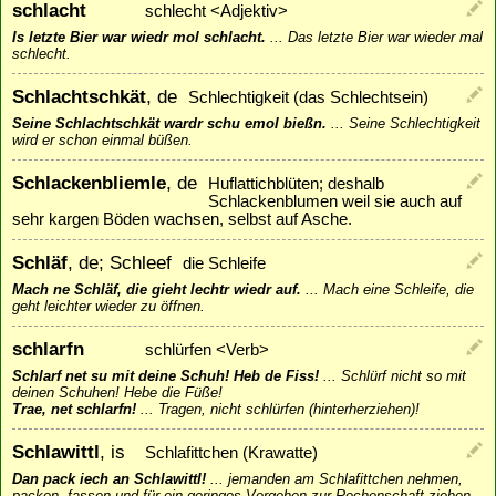
schlacht
schlecht <Adjektiv>
Is letzte Bier war wiedr mol schlacht.
...
Das letzte Bier war wieder mal
schlecht.
Schlachtschkät
, de
Schlechtigkeit (das Schlechtsein)
Seine Schlachtschkät wardr schu emol bießn.
...
Seine Schlechtigkeit
wird er schon einmal büßen.
Schlackenbliemle
, de
Huflattichblüten; deshalb
Schlackenblumen weil sie auch auf
sehr kargen Böden wachsen, selbst auf Asche.
Schläf
, de; Schleef
die Schleife
Mach ne Schläf, die gieht lechtr wiedr auf.
...
Mach eine Schleife, die
geht leichter wieder zu öffnen.
schlarfn
schlürfen <Verb>
Schlarf net su mit deine Schuh! Heb de Fiss!
...
Schlürf nicht so mit
deinen Schuhen! Hebe die Füße!
Trae, net schlarfn!
...
Tragen, nicht schlürfen (hinterherziehen)!
Schlawittl
, is
Schlafittchen (Krawatte)
Dan pack iech an Schlawittl!
...
jemanden am Schlafittchen nehmen,
packen, fassen und für ein geringes Vergehen zur Rechenschaft ziehen