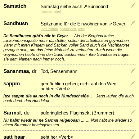
Samstich
Samstag siehe auch
↗
Sunnobnd
[
wochentage
]
Sandhusn
Spitzname für die Einwohner von
↗
Geyer
[
brauchtum
,
gemeinden
,
orte
]
De Sandhusen gibt's när in Geyer
...
Als der Bergbau keine
Einkommensquelle mehr darstellte, sollen die arbeitslosen geyrischen
Väter mit ihren Kindern und Säcken voller Sand durch die Nachbarorte
gezogen sein, um das feine Material zu verkaufen. Auch wenn die
Geyrischen heute ohne den Sand auskommen, ihre Sandhosen tragen
sie dem Namen nach immer noch.
Sansnmaa
, dr
Tod, Sensenmann
sappm
gemächlich gehen; nicht auf den Weg
achten <Verb>
Itze sappm die aa noch in die Hundescheiße.
...
Jetzt laufen die auch
noch durch den Hundekot.
Sarmsl
, de
aufdringliches Fluginsekt (Brummer)
Nu habtr wiedr su ne Sarmsl reigelossn ...
...
Nun habt ihe wieder so
einen Brummer hereingelassen. ...
satt haar
seht her <Verb>