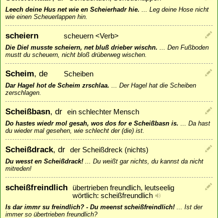
Leech deine Hus net wie en Scheierhadr hie.
...
Leg deine Hose nicht
wie einen Scheuerlappen hin.
scheiern
scheuern <Verb>
Die Diel musste scheiern, net bluß drieber wischn.
...
Den Fußboden
mustt du scheuern, nicht bloß drüberweg wischen.
Scheim
, de
Scheiben
Dar Hagel hot de Scheim zrschlaa.
...
Der Hagel hat die Scheiben
zerschlagen.
Scheißbasn
, dr
ein schlechter Mensch
Do hastes wiedr mol gesah, wos dos for e Scheißbasn is.
...
Da hast
du wieder mal gesehen, wie schlecht der (die) ist.
Scheißdrack
, dr
der Scheißdreck (nichts)
Du wesst en Scheißdrack!
...
Du weißt gar nichts, du kannst da nicht
mitreden!
scheißfreindlich
übertrieben freundlich, leutseelig
wörtlich: scheißfreundlich
Is dar immr su freindlich? - Du meenst scheißfreindlich!
...
Ist der
immer so übertrieben freundlich?