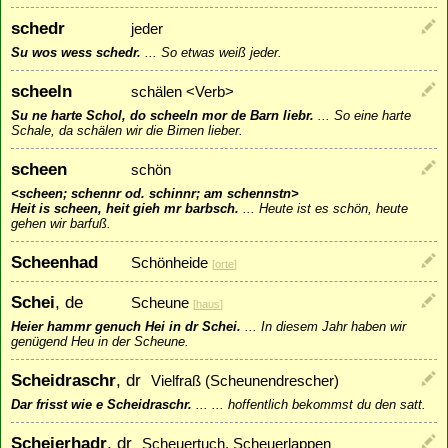
schedr
jeder
Su wos wess schedr.
...
So etwas weiß jeder.
scheeln
schälen <Verb>
Su ne harte Schol, do scheeln mor de Barn liebr.
...
So eine harte
Schale, da schälen wir die Birnen lieber.
scheen
schön
<scheen; schennr od. schinnr; am schennstn>
Heit is scheen, heit gieh mr barbsch.
...
Heute ist es schön, heute
gehen wir barfuß.
Scheenhad
Schönheide
[
orte
]
Schei
, de
Scheune
[
haus
]
Heier hammr genuch Hei in dr Schei.
...
In diesem Jahr haben wir
genügend Heu in der Scheune.
Scheidraschr
, dr
Vielfraß (Scheunendrescher)
Dar frisst wie e Scheidraschr.
...
... hoffentlich bekommst du den satt.
Scheierhadr
, dr
Scheuertuch, Scheuerlappen