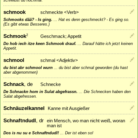
schreibst du nochmal.
schmook
schmeckte <Verb>
Schmooks dää? - Is ging.
...
Hat es denn geschmeckt? - Es ging so.
(Es gibt etwas Besseres.)
Schmook
2
Geschmack; Appetit
Do hob iech itze keen Schmook drauf.
...
Darauf hätte ich jetzt keinen
Appetit.
schmool
schmal <Adjektiv>
du bist abr schmool wurn
...
du bist aber schmal geworden (du hast
aber abgenommen)
Schnack
, de
Schnecke
De Schnackn hom in Sulat abgefrassn.
...
Die Schnecken haben den
Salat abgefressen.
Schnäuzelkannel
Kanne mit Ausgießer
Schnaftndudl
, dr
ein Mensch, wo man nicht weiß, woran
man ist
Dos is nu su e Schnaftndudl!
...
Der ist eben so!