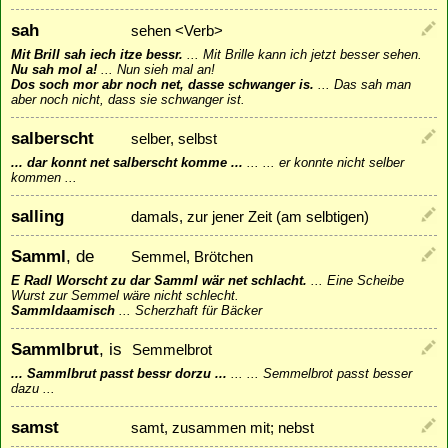
sah
sehen <Verb>
Mit Brill sah iech itze bessr.
...
Mit Brille kann ich jetzt besser sehen.
Nu sah mol a!
...
Nun sieh mal an!
Dos soch mor abr noch net, dasse schwanger is.
...
Das sah man
aber noch nicht, dass sie schwanger ist.
salberscht
selber, selbst
... dar konnt net salberscht komme ...
...
... er konnte nicht selber
kommen ...
salling
damals, zur jener Zeit (am selbtigen)
Samml
, de
Semmel, Brötchen
E Radl Worscht zu dar Samml wär net schlacht.
...
Eine Scheibe
Wurst zur Semmel wäre nicht schlecht.
Sammldaamisch
...
Scherzhaft für Bäcker
Sammlbrut
, is
Semmelbrot
... Sammlbrut passt bessr dorzu ...
...
... Semmelbrot passt besser
dazu ...
samst
samt, zusammen mit; nebst