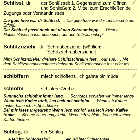
Schlissl
, dr
der Schlüssel; 1. Gegenstand zum Öffnen
und Schließen; 2. Mittel zum Erschließen de
Zugangs oder Verständnisses
Die gute Idee war dr Schlissl.
...
Die gute Idee war der Schlüssel (zum
Erfolg).
Dar Schlissl passt doch net uf dan Schraumkopp.
...
Dieser
Maulschlüssel passt doch nicht auf den Schraubenkopf.
Schlitznziehr
, dr
Schraubenzieher [wörtlich:
Schlitzschraubenzieher]
Mitn Schlitznzieher drehste Schlitzschraum fest .. odr lus.
...
Mit
dem Schlitzschraubendreher drehst du Schlitzschrauben fest oder los.
schlöffern
miech schlöfferts ,ich gähne bin müde
schlofm
schlafen <Verb>
Sunntichs schlofmr immr lang.
...
Sonntags schlafen wir immer lange.
Wenn iech Kaffee trink, kaa iech net schlofm.
...
Wenn ich Kaffee
trinke, kann ich nicht schlafen.
Bei mir isses imgedreht: Wenn iech schlof, kaa iech kenn Kaffee
trinkn.
...
Bei mir ist es umgekehrt: Wenn ich schlafe, kann ich keinen
Kaffee trinken.
Schlog
, dr
der Schlag
... e leichtr Schlogaafoll ...
...
... ein leichter Schlaganfall ...