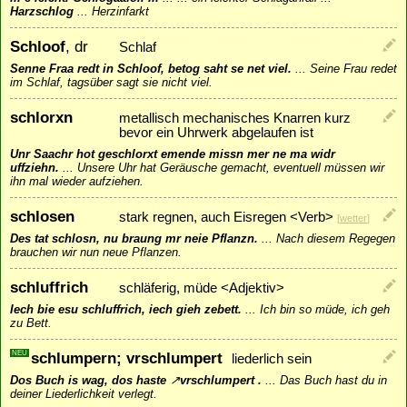
Harzschlog
...
Herzinfarkt
Schloof
, dr
Schlaf
Senne Fraa redt in Schloof, betog saht se net viel.
...
Seine Frau redet
im Schlaf, tagsüber sagt sie nicht viel.
schlorxn
metallisch mechanisches Knarren kurz
bevor ein Uhrwerk abgelaufen ist
Unr Saachr hot geschlorxt emende missn mer ne ma widr
uffziehn.
...
Unsere Uhr hat Geräusche gemacht, eventuell müssen wir
ihn mal wieder aufziehen.
schlosen
stark regnen, auch Eisregen <Verb>
[
wetter
]
Des tat schlosn, nu braung mr neie Pflanzn.
...
Nach diesem Regegen
brauchen wir nun neue Pflanzen.
schluffrich
schläferig, müde <Adjektiv>
Iech bie esu schluffrich, iech gieh zebett.
...
Ich bin so müde, ich geh
zu Bett.
NEU
schlumpern; vrschlumpert
liederlich sein
Dos Buch is wag, dos haste
↗
vrschlumpert
.
...
Das Buch hast du in
deiner Liederlichkeit verlegt.