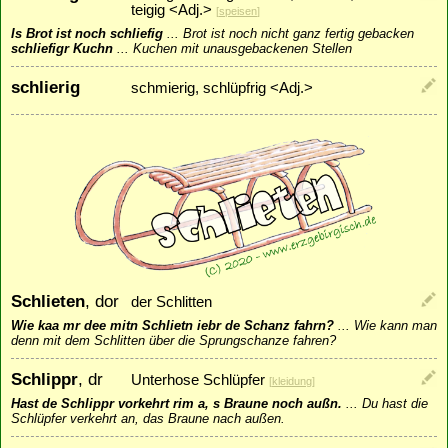
teigig <Adj.>
[
speisen
]
Is Brot ist noch schliefig
...
Brot ist noch nicht ganz fertig gebacken
schliefigr Kuchn
...
Kuchen mit unausgebackenen Stellen
schlierig
schmierig, schlüpfrig <Adj.>
Schlieten
, dor
der Schlitten
Wie kaa mr dee mitn Schlietn iebr de Schanz fahrn?
...
Wie kann man
denn mit dem Schlitten über die Sprungschanze fahren?
Schlippr
, dr
Unterhose Schlüpfer
[
kleidung
]
Hast de Schlippr vorkehrt rim a, s Braune noch außn.
...
Du hast die
Schlüpfer verkehrt an, das Braune nach außen.