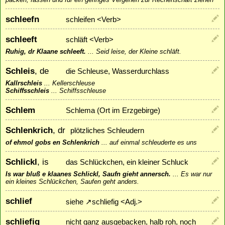
schleefn
schleifen <Verb>
schleeft
schläft <Verb>
Ruhig, dr Klaane schleeft.
...
Seid leise, der Kleine schläft.
Schleis
, de
die Schleuse, Wasserdurchlass
Kallrschleis
...
Kellerschleuse
Schiffsschleis
...
Schiffsschleuse
Schlem
Schlema (Ort im Erzgebirge)
Schlenkrich
, dr
plötzliches Schleudern
of ehmol gobs en Schlenkrich
...
auf einmal schleuderte es uns
Schlickl
, is
das Schlückchen, ein kleiner Schluck
Is war bluß e klaanes Schlickl, Saufn gieht annersch.
...
Es war nur
ein kleines Schlückchen, Saufen geht anders.
schlief
siehe
↗
schliefig
<Adj.>
schliefig
nicht ganz ausgebacken, halb roh, noch