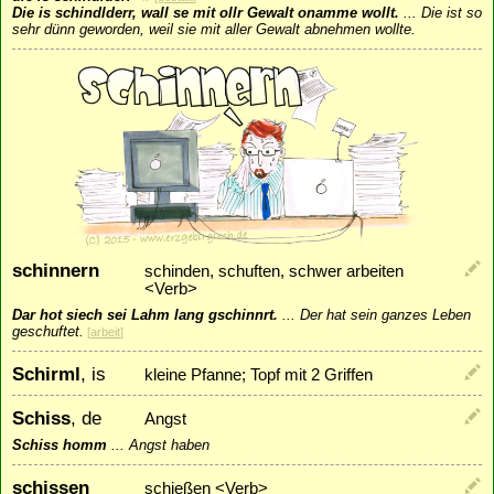
Die is schindlderr, wall se mit ollr Gewalt onamme wollt.
...
Die ist so
sehr dünn geworden, weil sie mit aller Gewalt abnehmen wollte.
schinnern
schinden, schuften, schwer arbeiten
<Verb>
Dar hot siech sei Lahm lang gschinnrt.
...
Der hat sein ganzes Leben
geschuftet.
[
arbeit
]
Schirml
, is
kleine Pfanne; Topf mit 2 Griffen
Schiss
, de
Angst
Schiss homm
...
Angst haben
schissen
schießen <Verb>