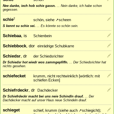
Nee danke, iech hob schie gassn.
...
Nein danke, ich habe schon
gegessen.
schie
2
schön, siehe
↗
scheen
S kennt su schie sei.
...
Es könnte so schön sein.
Schiebaa
, is
Schienbein
Schiebbock
, dor
einrädrige Schubkarre
Schiedsr
, dr
der Schiedsrichter
Dr Schiedsr hot wiedr wos zammgepfiffn.
...
Der Schiedsrichter hat
nichts gesehen.
schiefecket
krumm, nicht rechtwinklich [wörtlich: mit
schiefen Ecken]
Schiefrdeckr
, dr
Dachdecker
Dr Schiefrdeckr macht bei uns neie Schindln drauf.
...
Der
Dachdecker macht auf unser Haus neue Schindeln drauf.
schieget
schief, krumm (siehe auch
↗
schiegicht
);