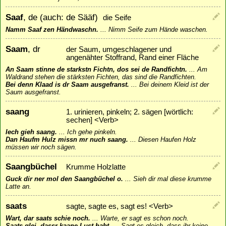
Saaf
, de (auch: de Sääf)
die Seife
Namm Saaf zen Händwaschn.
...
Nimm Seife zum Hände waschen.
Saam
, dr
der Saum, umgeschlagener und
angenähter Stoffrand, Rand einer Fläche
An Saam stinne de starkstn Fichtn, dos sei de Randfichtn.
...
Am
Waldrand stehen die stärksten Fichten, das sind die Randfichten.
Bei denn Klaad is dr Saam ausgefranst.
...
Bei deinem Kleid ist der
Saum ausgefranst.
saang
1. urinieren, pinkeln; 2. sägen [wörtlich:
sechen] <Verb>
Iech gieh saang.
...
Ich gehe pinkeln.
Dan Haufm Hulz missn mr nuch saang.
...
Diesen Haufen Holz
müssen wir noch sägen.
Saangbüchel
Krumme Holzlatte
Guck dir ner mol den Saangbüchel o.
...
Sieh dir mal diese krumme
Latte an.
saats
sagte, sagte es, sagt es! <Verb>
Wart, dar saats schie noch.
...
Warte, er sagt es schon noch.
Saats glei, dassr kaane Lust habt.
...
Sagt es gleich, dass ihr keine