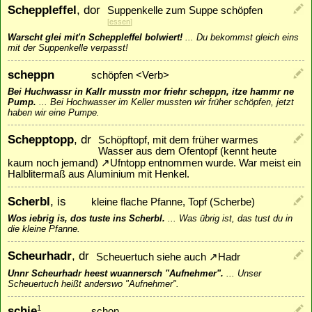
Scheppleffel
, dor
Suppenkelle zum Suppe schöpfen
[
essen
]
Warscht glei mit'n Scheppleffel bolwiert!
...
Du bekommst gleich eins
mit der Suppenkelle verpasst!
scheppn
schöpfen <Verb>
Bei Huchwassr in Kallr musstn mor friehr scheppn, itze hammr ne
Pump.
...
Bei Hochwasser im Keller mussten wir früher schöpfen, jetzt
haben wir eine Pumpe.
Schepptopp
, dr
Schöpftopf, mit dem früher warmes
Wasser aus dem Ofentopf (kennt heute
kaum noch jemand)
↗
Ufntopp
entnommen wurde. War meist ein
Halblitermaß aus Aluminium mit Henkel.
Scherbl
, is
kleine flache Pfanne, Topf (Scherbe)
Wos iebrig is, dos tuste ins Scherbl.
...
Was übrig ist, das tust du in
die kleine Pfanne.
Scheurhadr
, dr
Scheuertuch siehe auch
↗
Hadr
Unnr Scheurhadr heest wuannersch "Aufnehmer".
...
Unser
Scheuertuch heißt anderswo "Aufnehmer".
schie
1
schon