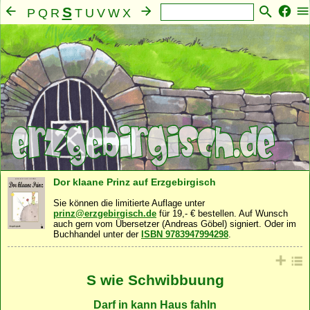
S
P
Q
R
T
U
V
W
X
Y
Z
A
B
C
D
E
F
G
H
I
J
K
L
M
N
O
Mensch
Seele
Geist
Familie
Gemeinschaft
·
·
·
·
·
Nahrung
Natur
Sonstiges
·
·
Dor klaane Prinz auf Erzgebirgisch
Sie können die limitierte Auflage unter
prinz@erzgebirgisch.de
für 19,- € bestellen. Auf Wunsch
auch gern vom Übersetzer (Andreas Göbel) signiert. Oder im
Buchhandel unter der
ISBN 9783947994298
.
S wie Schwibbuung
Darf in kann Haus fahln