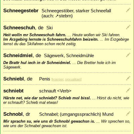
Schneegestebr
Schneegestöber, starker Schneefall
(auch:
↗
stebrn
)
Schneeschuh
, de
Ski
Heit wolln mr Schneeschuh fahrn.
...
Heute wollen wir Ski fahren.
Im Arzgebirg lernste is Schneeschuhfahrn beizeitn.
...
Im Erzgebirge
lernst du das Skifahren schon recht zeitig.
Schneidmiel
, de
Sägewerk, Schneidmühle
De Brattr hul iech in dr Schneidmiel.
...
Die Bretter hole ich im
Sägewerk.
Schniebl
, de
Penis
[
koerper
,
sexualitaet
]
schniebt
schnauft <Verb>
Härste net, wie dar schniebt? Schieb mol bissl.
...
Hörst du nicht, wie
er schnauft? Schieb mal etwas!
Schnobl
, dr
Schnabel; (umgangssprachlich) Mund
Mir sprachn su, wie uns dr Schnobl gewachsn is.
...
Wir sprechen so,
wie uns der Schnabel gewachsen ist.