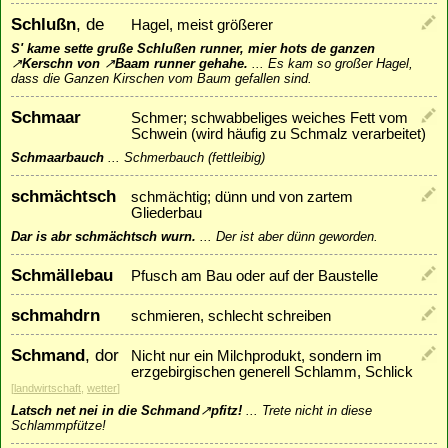
Schlußn
, de
Hagel, meist größerer
S' kame sette gruße Schlußen runner, mier hots de ganzen
↗
Kerschn
von
↗
Baam
runner gehahe.
...
Es kam so großer Hagel,
dass die Ganzen Kirschen vom Baum gefallen sind.
Schmaar
Schmer; schwabbeliges weiches Fett vom
Schwein (wird häufig zu Schmalz verarbeitet)
Schmaarbauch
...
Schmerbauch (fettleibig)
schmächtsch
schmächtig; dünn und von zartem
Gliederbau
Dar is abr schmächtsch wurn.
...
Der ist aber dünn geworden.
Schmällebau
Pfusch am Bau oder auf der Baustelle
schmahdrn
schmieren, schlecht schreiben
Schmand
, dor
Nicht nur ein Milchprodukt, sondern im
erzgebirgischen generell Schlamm, Schlick
[
landwirtschaft
,
wetter
]
Latsch net nei in die Schmand
↗
pfitz
!
...
Trete nicht in diese
Schlammpfütze!