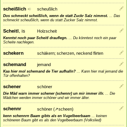
scheißlich
scheußlich
Dos schmeckt scheißlich, wenn de statt Zuckr Salz nimmst.
...
Das
schmeckt scheußlich, wenn du statt Zucker Salz nimmst.
Scheitl
, is
Holzscheit
Kenntst noch paar Scheitl drauflegn.
...
Du könntest noch ein paar
Scheite nachlegen.
schekern
schäkern; scherzen, neckend flirten
schemand
jemand
Kaa hier mol schemand de Tier aufhalln?
...
Kann hier mal jemand die
Tür offenhalten?
schener
schöner
Die Mäd warn immer schener (schennr) un mir immer illr.
...
Die
Mädchen werden immer schöner und wir immer älter.
schennr
schöner (
↗
scheen
)
kenn schennrn Baam gibts als en Vugelbeerbaam
...
keinen
schöneren Baum gibt es als den Vogelbeerbaum (Volkslied)